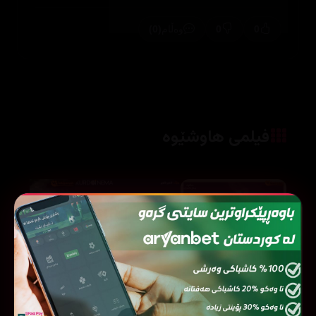
(0)
0
0
وەڵام
فیلمی هاوشێوە