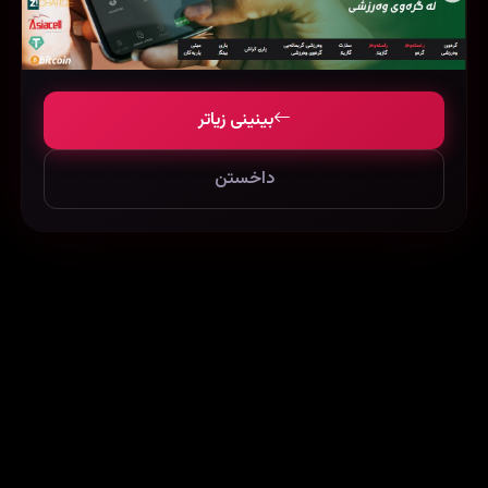
We Need to Talk About Kevin (2011)
Maigret in Montmartre (2017)
77296
94932
75617
بینینی زیاتر
داخستن