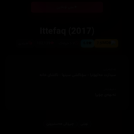
بینی ئۆنلاین
Ittefaq (2017)
7.5
6.8
١٠٧ خولەک
102,139
هیندی
ئەکتەران
سیدارت مەلهۆترا - سۆناکشی سینها - ئاکشای خانە
دەرهێنەر
ئەبهەی چۆپرا
نهێنی
چیرۆكی هه‌ستبزوێن