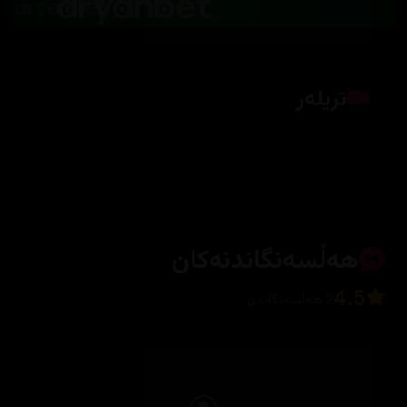
تریلەر
کلیک بکە بۆ پیشاندانی تریلەر
هەڵسەنگاندنەکان
4.5
2 هەڵسەنگاندن