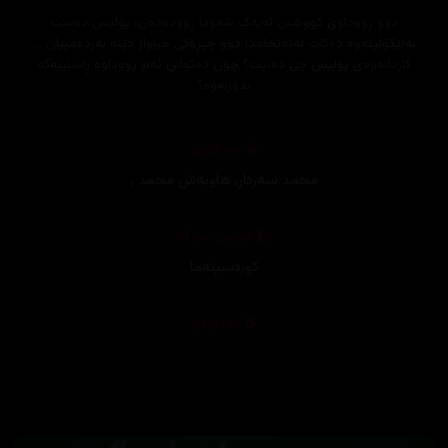
دوو ڕووداوی کووشتن لەیەک شەودا ڕوودەدەن، پۆلیس دەست
بەلێکۆڵینەوە دەکات لەئەنجامدا دوو چیڕۆکی جیاواز دێنە بەردەمییان ...
کاردانەوەی پۆلیس چی دەبێت؟ چۆن دەتوانن ئەم ڕووداوە ڕاستییەکە
بدۆزنەوە؟
وەرگێڕان
محمد سەردار
,
هاوبەش محمد
,
دیزاینی بەرگ
کوردسینەما
تەکنیکار