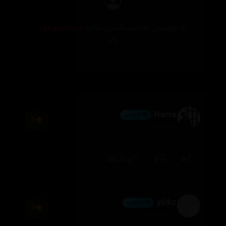
بۆ نووسینی هەڵسەنگاندن، تکایە
چوونەژوورەوە
بکە
Hama
💎 ئەڵماس
6
2026/08/04
(0)
0
0
وەڵام
yildız
💎 ئەڵماس
3
2026/02/19