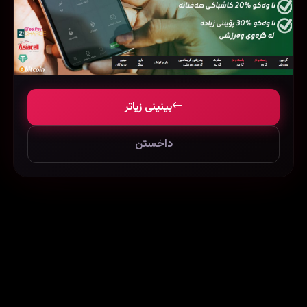
بینینی زیاتر
Kaal (2005)
The Wild Life (2016)
771873
40299
79150
داخستن