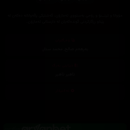
مۆوانا و ئینــبۆ و رۆحی بەستووی ئەمازۆن، گەشتێکی پاڵەوانانە دەکەن لە
پێناو ڕزگارکردنی گوندەکەیان لە دارستانی ئەمازۆن..
وەرگێڕان
بەرهەم صالح
,
محمد ستار
,
دیزاینی بەرگ
تاهیر تاهیر
تەکنیکار