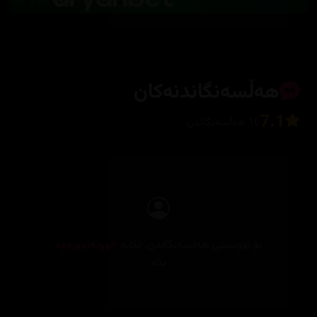
هەڵسەنگاندنەکان
7.1
10 هەڵسەنگاندن
بۆ نووسینی هەڵسەنگاندن، تکایە
چوونەژوورەوە
بکە