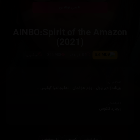
بینی ئۆنلاین
AINBO:Spirit of the Amazon
(2021)
5.6
84 خولەک
365,988
ئینگلیزى
ئەکتەران
بێرناندۆ دی پاول - زۆم ھۆفمان - ئەلیجاندرا گۆلێس ...
دەرهێنەر
ریچارد کلاوس
سەرکێشی
کۆمیدی
ئه‌نیمه‌یشن