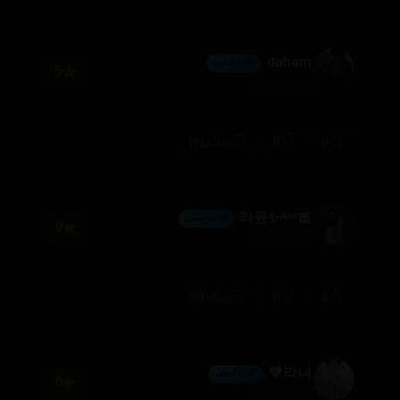
daham
💎 ئەڵماس
5
2026/08/02
(0)
0
0
وەڵام
🎀라뮨✨ˡᵃⁿᵃ
💎 ئەڵماس
8
2026/07/25
(0)
0
1
وەڵام
라녀🖤
💎 ئەڵماس
8
2026/07/17