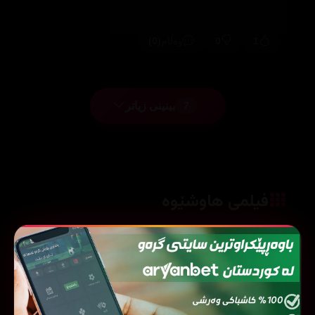
(0)
0
1
وەڵام
بینینی زیاتر
7
فیلمی هاوشێوە