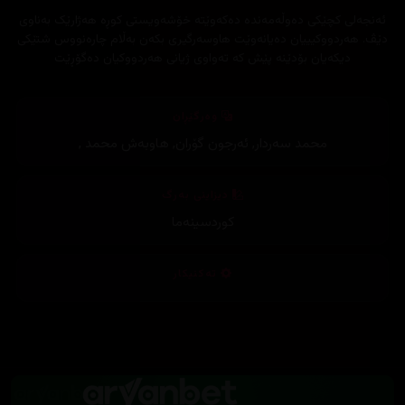
ئەنجەلی کچێکی دەوڵەمەندە دەکەوێتە خۆشەویستی کوڕە هەژارێک بەناوی
دێڤ. هەردووکیییان دەیانەوێت هاوسەرگیری بکەن بەڵام چارەنووس شتێکی
دیکەیان بۆدێنە پێش کە تەواوی ژیانی هەردووکیان دەگۆڕێت
وەرگێڕان
محمد سەردار
,
ئەرجون گۆران
,
هاوبەش محمد
,
دیزاینی بەرگ
کوردسینەما
تەکنیکار