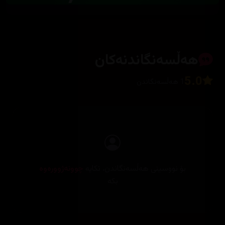
هەڵسەنگاندنەکان
5.0
1 هەڵسەنگاندن
بۆ نووسینی هەڵسەنگاندن، تکایە
چوونەژوورەوە
بکە