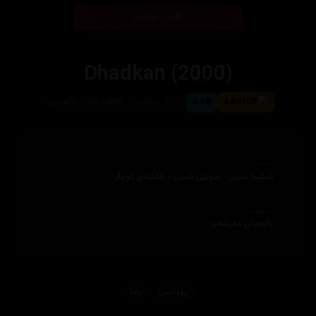
بینی ئۆنلاین
Dhadkan (2000)
6.8
6.3
١٦٠ خولەک
46,548
هندی
ئەکتەران
شیلیپا شیتی - سونێل شیتی - ئاکشەی کومار
دەرهێنەر
دارمیش دەرشەن
ڕۆمانسی
دراما