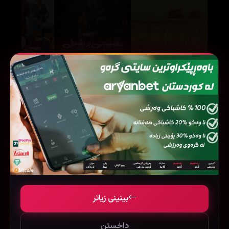
The Orange Forest (2023)
By the Sea (2015)
63361
30208
75935
بینینی زیاتر
داخستن