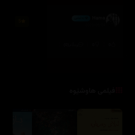
Hama
💎 ئەڵماس
5
2026/08/04
(0)
0
0
وەڵام
فیلمی هاوشێوە