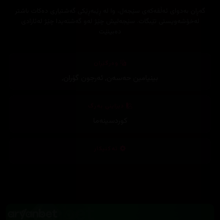
گەڕان بەدوای ئەڵقەکەی سێجەل، وا لە ڕێبەڕێکی گەشتیاری دەکات باشتر
لەخۆشەویستی تێبگات. سێجەلیش چێژ لەو گەشتەیدا چێژ لەئازادی
دەبینێت
وەرگێڕان
بینیامین حەسەن
,
ئەرجون گۆران
,
دیزاینی بەرگ
کوردسینەما
تەکنیکار