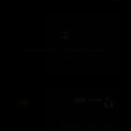
بۆ نووسینی هەڵسەنگاندن، تکایە
چوونەژوورەوە
بکە
Pleple
🌟 نوێ
10
2026/08/06
(0)
0
0
وەڵام