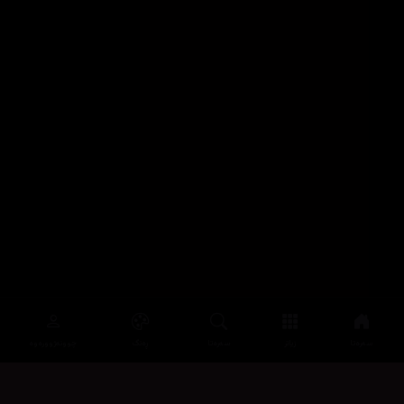
سەرەتا
زیاتر
سەرەتا
ڕەنگ
چوونەژوورەوە