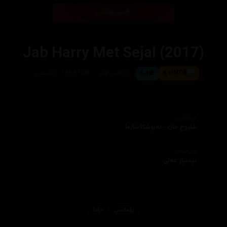
بینی ئۆنلاین
Jab Harry Met Sejal (2017)
6.1
6.4
١٤٤ خولەک
125,311
هندی
ئەکتەران
شاروخ خان - ئەنوشکا شارما
دەرهێنەر
ئیمتیاز عەلی
ڕۆمانسی
دراما