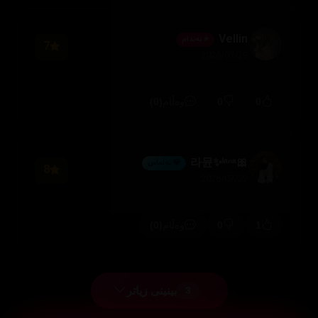
Vellin
⭐ ئەندام
7
2026/07/29
(0)
0
0
وەڵام
🎀라뮨✨ˡᵃⁿᵃ
💎 ئەڵماس
8
2026/07/22
(0)
0
1
وەڵام
بینینی زیاتر
3