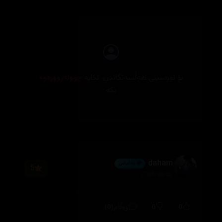
بۆ نووسینی هەڵسەنگاندن، تکایە
چوونەژوورەوە
بکە
daham
💎 ئەڵماس
5
2026/08/02
(0)
0
0
وەڵام