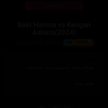
بینی ئۆنلاین
Baki Hanma vs Kengan
Ashura(2024)
5.8
7.6
خولەک62
56,397
ژاپۆنی
ئەکتەران
نۆبوناگا شیمازاکای - تاتسوهیشا سوزوکی - یوتاکا ئاوۆیاما
دەرهێنەر
تۆشیکی هیرانۆ
جه‌نگ
ئاكشن
وه‌رزشی