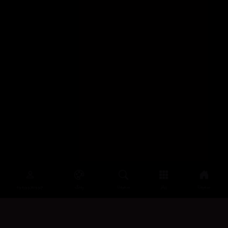
سەرەتا
زیاتر
سەرەتا
ڕەنگ
چوونەژوورەوە