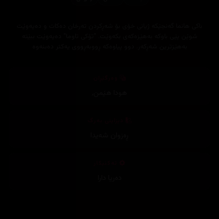
‎باکی هانما گەنجێکە ژیانی خۆی بۆ شەڕکردن تەرخان دەکات و دەیەوێت
شوێن پێی باوکە بەهێزەکەی بکەوێت. "تۆکی تاوما" دەیەوێت ببێتە
بەهێزترین شەڕکەر. دوو پیاوەکە ڕووبەڕووی یەکتر دەبنەوە
وەرگێڕان
هودا هێمن
,
دیزاینی بەرگ
ڕەزوان شەیدا
تەکنیکار
دەریا دارا