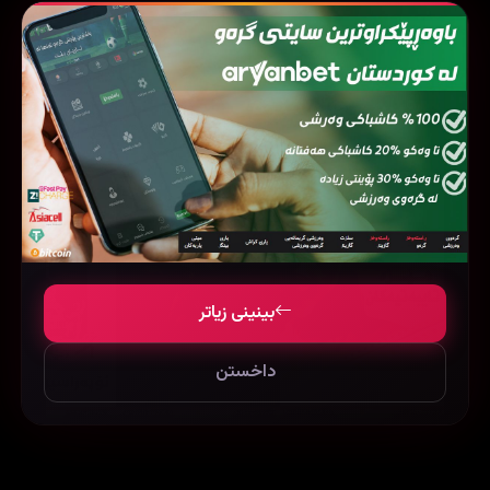
فیلمی هاوشێوە
بینینی زیاتر
داخستن
The Yellow Birds (2017)
Special Forces (2011)
40922
120667
83950