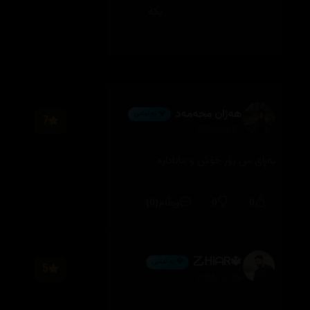
بکە
هەژان محەمەد
💎 ئەڵماس
7
2026/04/21
بەڕای من زۆر خۆش و مانادارە
(0)
0
0
وەڵام
🔱乙ᕼᎥᗩᏒ
💎 ئەڵماس
5
2025/12/28