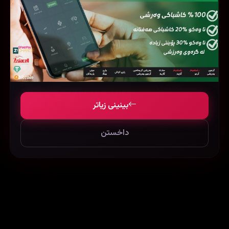
بینینی زیاتر
Marty Supreme (2025)
‏The Red Circle (1970)
داخستن
74479
25378
93156