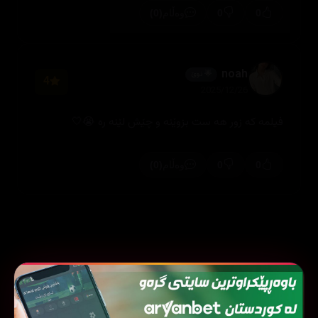
(0)
0
0
وەڵام
noah
🌟 نوێ
4
2025/12/26
فيلمه كه زور هه ست بزوێنه و چێش لێنه ره 😭🤍
(0)
0
0
وەڵام
فیلمی هاوشێوە