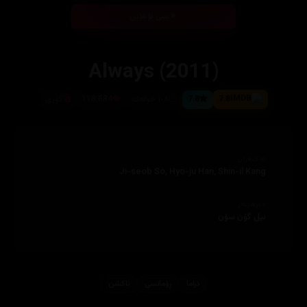
بینی ئۆنلاین
Always (2011)
7.8
7.8
١٠٨ خوله‌ك
118,884
كۆری
ئەکتەران
Ji-seob So, Hyo-ju Han, Shin-il Kang
دەرهێنەر
ئیل گۆن سۆن
دراما
ڕۆمانسی
ئاكشن