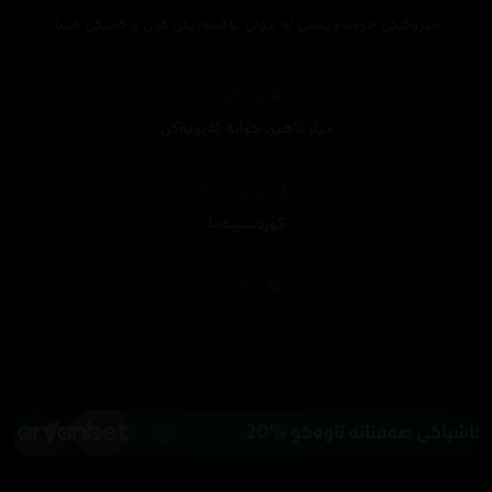
چیرۆكێكی خۆشه‌ویستی له‌ نێوان بۆكسه‌رێكی كۆن و كچێكی نابینا.
وەرگێڕان
دیار تاهیر
,
جوانە ئەبوبەکر
,
دیزاینی بەرگ
کوردسینەما
تەکنیکار