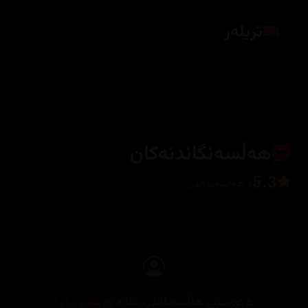
تریلەر
کلیک بکە بۆ پیشاندانی تریلەر
هەڵسەنگاندنەکان
5.3
3 هەڵسەنگاندن
بۆ نووسینی هەڵسەنگاندن، تکایە
چوونەژوورەوە