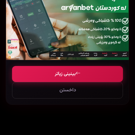
بینینی زیاتر
داخستن