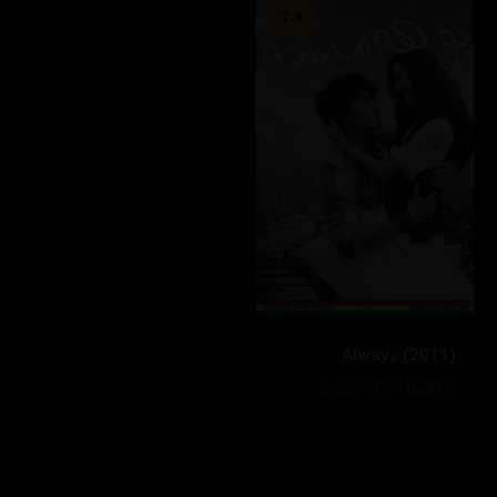
7.8
Always (2011)
118681
١٠٨ خوله‌ك