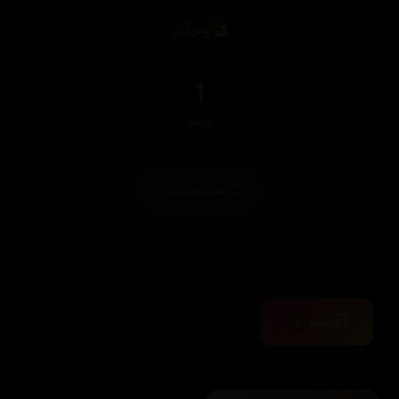
وەرگێڕ
1
فیلم
هاوبەشکردن
فیلم
1