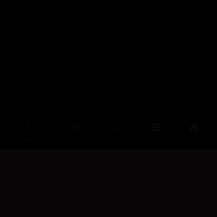
سەرەتا
زیاتر
سەرەتا
ڕەنگ
چوونەژوورەوە