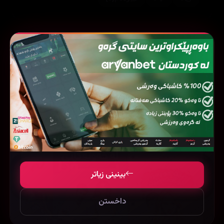
بینینی زیاتر
3
فیلمی هاوشێوە
بینینی زیاتر
داخستن