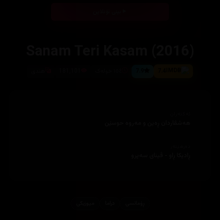
بینی ئۆنلاین
Sanam Teri Kasam (2016)
7.4
7.9
١٥٤ خولەک
181,101
هندی
ئەکتەران
هەشڤاردان ڕەین و مەروە حوسێن
دەرهێنەر
ڕادیکا ڕاو - ڤینای سەپرو
ڕۆمانسی
دراما
میوزیكی