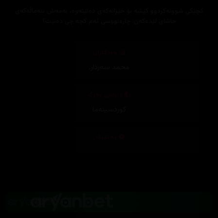
کچێکی شوونەکردوو کێشە بۆ خێزانەکەی دەنێتەوە، بەمەش بنەماڵەکەی
حاشای لێدەکەن. چارەنووسی ئەم کچە چی دەبێت؟
وەرگێڕان
محمد سەردار
,
دیزاینی بەرگ
کوردسینەما
تەکنیکار