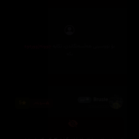
بۆ نووسینی هەڵسەنگاندن، تکایە
چوونەژوورەوە
بکە
Brusle
🌟 نوێ
5
سپۆیلەر
2026/07/30