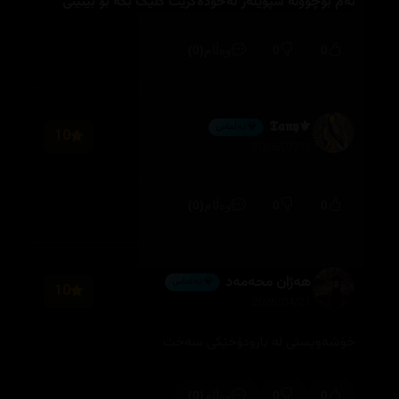
ئەم بۆچوونە سپۆیلەر لەخۆدەگرێت کلیک بکە بۆ بینینی
(0)
0
0
وەڵام
⚜️𝕿𝖆𝖓𝖞
💎 ئەڵماس
10
2026/07/13
(0)
0
0
وەڵام
هەژان محەمەد
💎 ئەڵماس
10
2026/04/21
خۆشەویستی لە بارودۆخێکی سەخت
(0)
0
0
وەڵام