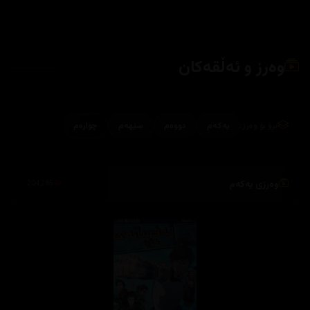
وەرز و ئەڵقەکان
بڕۆ بۆ وەرز:
یەکەم
دووەم
سێهەم
چوارەم
وەرزی یەکەم
204,285