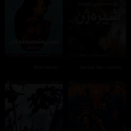
Slow Horses
Special Ops: Lioness