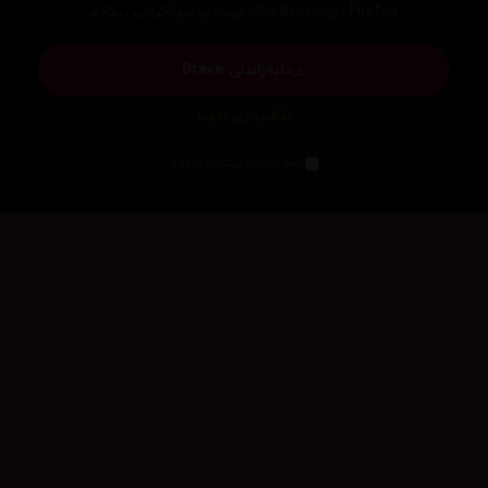
Firefox یان Brave بەکاربهێنە بۆ بلۆککردنی ڕیکلام
دابەزاندنی Brave
فێرکاری تەواو
ئەم پەیامە پیشاندەرەوە
سەرەتا
زیاتر
سەرەتا
ڕەنگ
چوونەژوورەوە