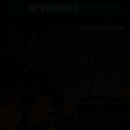
/
زنجیرەکان
The Legend of Korra
وەرزی دووەم
ئەڵقەی 09
هەڵبژاردنی سێرڤەر :