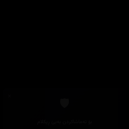
×
🛡️
بۆ تەماشاکردن بەبێ ڕیکلام