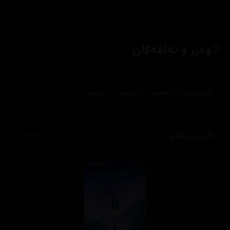
وەرز و ئەڵقەکان
بڕۆ بۆ وەرز:
یەکەم
دووەم
سێهەم
وەرزی یەکەم
89,940