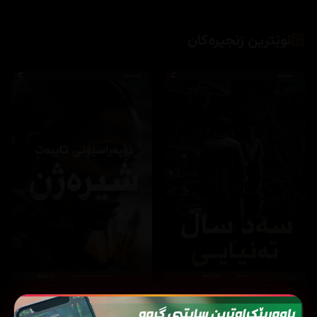
نوێترین زنجیرەکان
Special Ops: Lioness
One Hundred Years of Solitude