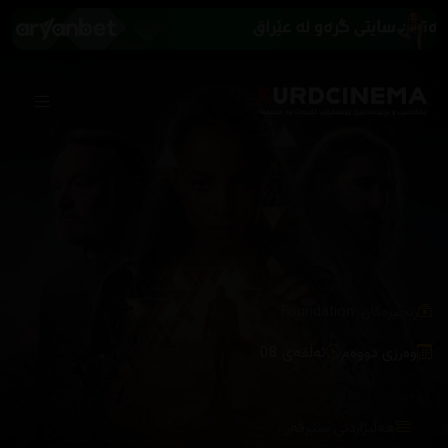
/
زنجیرەکان
Foundation
وەرزی دووەم
ئەڵقەی 08
هەڵبژاردنی سێرڤەر :