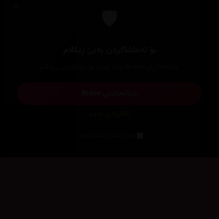
×
🛡️
بۆ تەماشاکردن بەبێ ڕیکلام
Firefox یان Brave بەکاربهێنە بۆ بلۆککردنی ڕیکلام
دابەزاندنی Brave
فێرکاری تەواو
ئەم پەیامە پیشاندەرەوە
سەرەتا
زیاتر
سەرەتا
ڕەنگ
چوونەژوورەوە