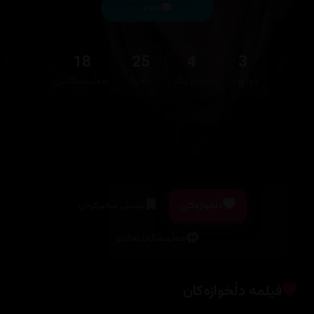
پەیام
18
25
4
3
فۆڵۆوەر
فۆڵۆوینگ
دڵخواز
هەڵسەنگاندن
دڵخوازەکان
لیستی سەیرکردن
هەڵسەنگاندنەکانم
فیلمە دڵخوازەکان