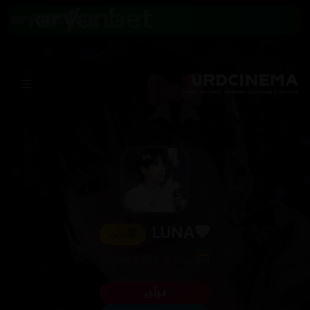
💖LUNA
🏆
زێڕین
ئەندام لە 2026
26/04
فۆڵۆو