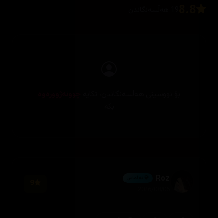
8.8
19 هەڵسەنگاندن
بۆ نووسینی هەڵسەنگاندن، تکایە
چوونەژوورەوە
بکە
Roz
💎 ئەڵماس
9
2026/08/06