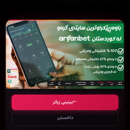
(0)
0
0
وەڵام
بینینی زیاتر
16
فیلمی هاوشێوە
بینینی زیاتر
داخستن