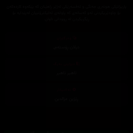
یاریزانێكی هونەری جەنگی و ئەفسەرێکی له‌ژێر ڕاهێنان کە پێکەوە کاردەکەن
بۆ چاودێریکردنی ئەو کەسانەی کە پاوانەی ئەلیکترۆنییان لەپێدایە بۆ
ڕێگریکردن لە ڕوودانی تاوان.
وەرگێڕان
دیلان ڕۆستەم
,
دیزاینی بەرگ
تاهیر تاهیر
تەکنیکار
ڕێژین عزالدین