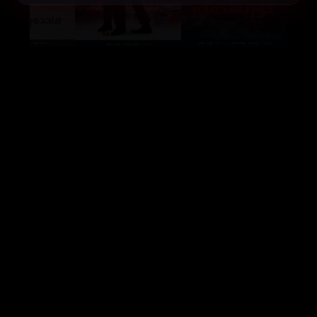
‏The Conference (2023)
Rush Hour 2 (2001)
244305
116755
195685