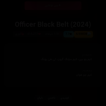
بینی ئۆنلاین
Officer Black Belt (2024)
6.9
7.7
118 خوله‌ك
315,277
كۆری
ئەکتەران
کیم وو بین، کیم سۆنگ گیون، لی هێ یۆنگ
دەرهێنەر
کیم جو هوان
کۆمیدی
ئاكشن
تاوان