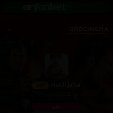
Hardi jabar
🏆
زێڕین
ئەندام لە 2025
فۆڵۆو