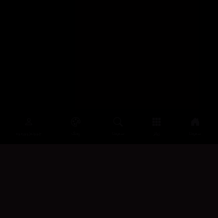
سەرەتا
زیاتر
سەرەتا
ڕەنگ
چوونەژوورەوە