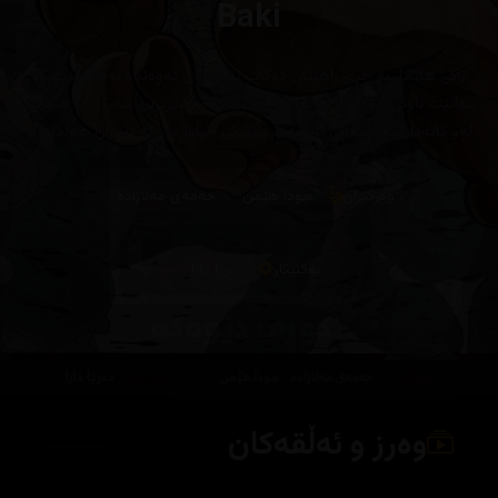
Baki
باکی هانما، بە چڕی ڕاهێنان دەکات بۆ ئەوەی ئەوەندە بەهێز بێت کە
بتوانێت باوکی، یوجیرۆ هانما ببەزێنێت، کە بەهێزترین شەڕکەری جیهانە،
لەو کاتەدا پێنج زیندانی لە چەند وڵاتێکی جیاوازەوە لە زیندان ھەڵدێن و
بەرەو یابان دێن تاکوو تامی بەزاندن بکەن
وەرگێران
هودا هێمن
حەمەی مەلازادە
تەکنیکار
دەریا دارا
وەرز و ئەڵقەکان