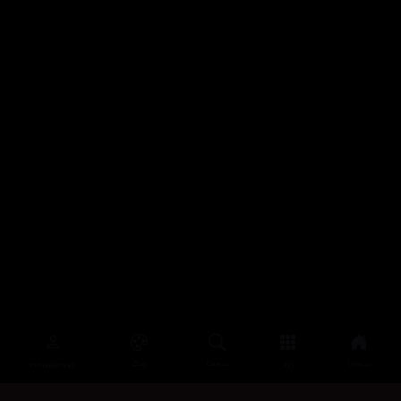
سەرەتا
زیاتر
سەرەتا
ڕەنگ
چوونەژوورەوە