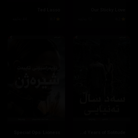
Ted Lasso
Our Sticky Love
8.2
12 ئەڵقە
8.7
44 ئەڵقە
Special Ops: Lioness
One Hundred Years of Solitude