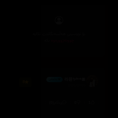
بۆ نووسینی هەڵسەنگاندن، تکایە
چوونەژوورەوە
بکە
🎀라뮨✨ˡᵃⁿᵃ
💎 ئەڵماس
8
2026/07/26
(0)
0
1
وەڵام