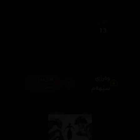
ئەڵقەی
13
وەرزی
143,308
سێهەم
بینین