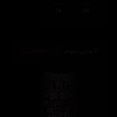
ئەڵقەی
ئەڵقەی
26
25
وەرزی دووەم
154,892 بینین