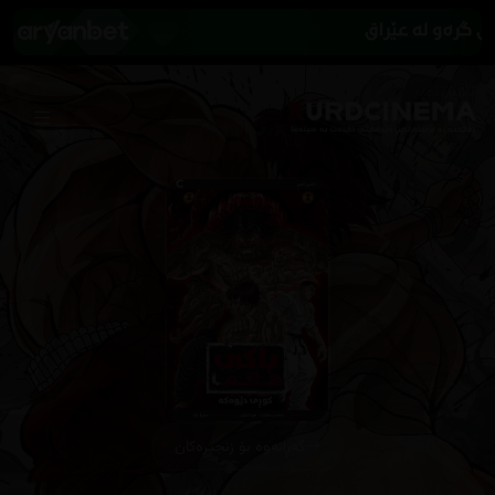
گەڕانەوە بۆ زنجیرەکان