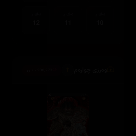
ئەڵقەی
ئەڵقەی
ئەڵقەی
12
11
10
وەرزی چوارەم
286,273 بینین