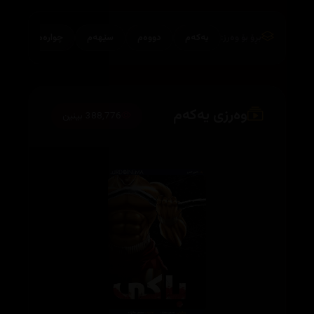
بڕۆ بۆ وەرز:
یەکەم
دووەم
سێهەم
چوارەم
وەرزی یەکەم
388,776 بینین