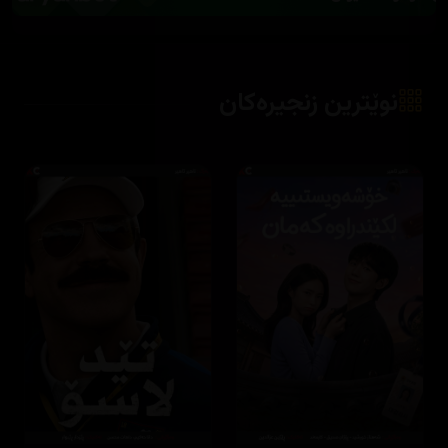
نوێترین زنجیرەکان