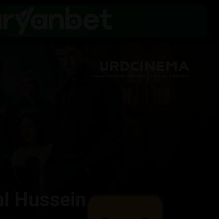
l Hussein