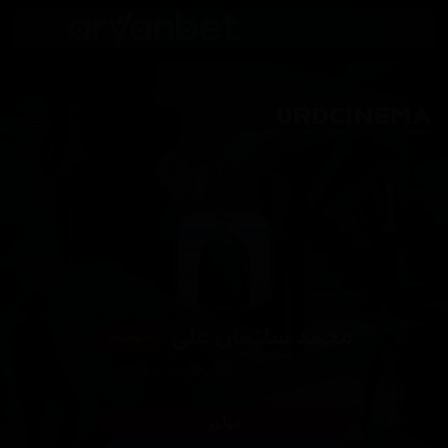
محمد سلێمان علی
⭐
ئەندام
ئەندام لە 2025
06/08
فۆڵۆو