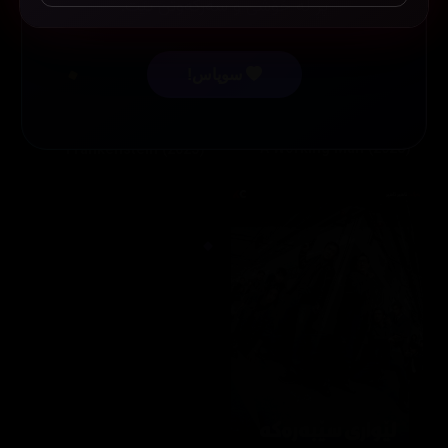
پڕ لە خۆشی و سەرکەوتن بێت.
سوپاس!
A Working Man (2025)
Frankenstein (2025)