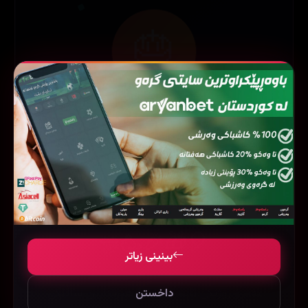
🎂
ڕۆژی لەدایکبوونت پیرۆز
بێت!
Under Paris (2024)
The Childe (2023)
محمد سلێمان علی
🎊
🎈
🥳
🎁
🎉
بینینی زیاتر
ئەمڕۆ ڕۆژێکی تایبەتە بۆ تۆ! هیوادارین ساڵێکی
داخستن