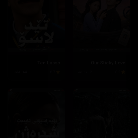
Ted Lasso
Our Sticky Love
8.2
12 ئەڵقە
8.7
44 ئەڵقە