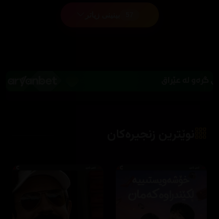
بینینی زیاتر
57
نوێترین زنجیرەکان