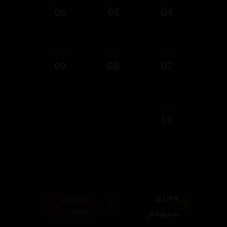
06
05
04
ئەڵقەی
ئەڵقەی
ئەڵقەی
09
08
07
ئەڵقەی
10
وەرزی
425,966
سێهەم
بینین