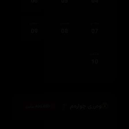
06
05
04
ئەڵقەی
ئەڵقەی
ئەڵقەی
09
08
07
ئەڵقەی
10
وەرزی چوارەم
400,480 بینین