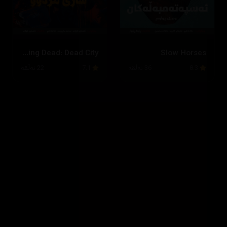
The Walking Dead: Dead City
Slow Horses
8.3
36 ئەڵقە
7.1
22 ئەڵقە