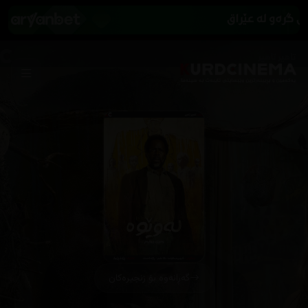
گەڕانەوە بۆ زنجیرەکان