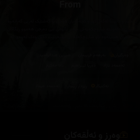
From
جیم و تابیسا لەگەڵ کوڕ و کچەکەیان دەچن بۆ گەشتێک لەڕێی گەڕانەوە
ڕێیان دەکەوێتە شارۆچکەیەکی سەیر ناتوانن لێی دەرچن هەموو ڕێگاکان
دەیان هێنێتەوە ناو شارۆچکەکە بێ ئینتەرنێت دەبن وەک ئەوەی لە
قەفەز کرابن
وەرگێران
بەرهەم فرییمان
شیرین عبدالواحید
ئەحمەد ئازاد
دەریا ئیبراهیم
دانا حەکیم
تەکنیکار
ڕێزدار ڕێبوار
ئەحمەد عیماد
وەرز و ئەڵقەکان