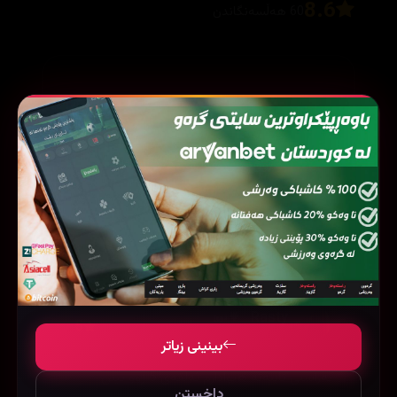
8.6
60 هەڵسەنگاندن
بۆ نووسینی هەڵسەنگاندن، تکایە
چوونەژوورەوە
بکە
Rasty
🌟 نوێ
5
2026/08/03
بینینی زیاتر
بەراستی تایبەتە هیوادارم ئەلقەی 5 زوو بێتن
داخستن