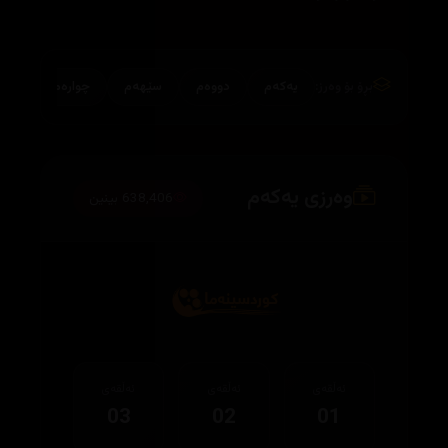
بڕۆ بۆ وەرز:
یەکەم
دووەم
سێهەم
چوارەم
وەرزی یەکەم
638,406 بینین
ئەڵقەی
ئەڵقەی
ئەڵقەی
03
02
01