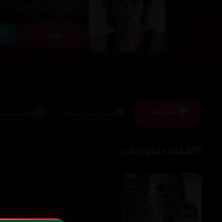
فۆڵۆو
دڵخوازەکان
لیستی سەیرکردن
هەڵسەنگاندن
فیلمە دڵخوازەکان