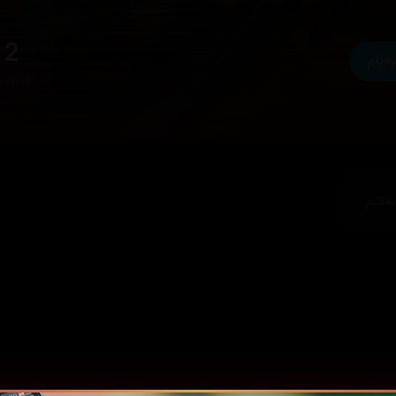
2
پەیام
فۆڵۆوە
ەکانم