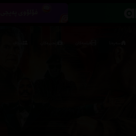
سەرەتا
فیلمەکان
زنجیرەکان
ستاف