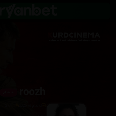
roozh
⭐
ئەندام
ئەندام لە 2025
27/11