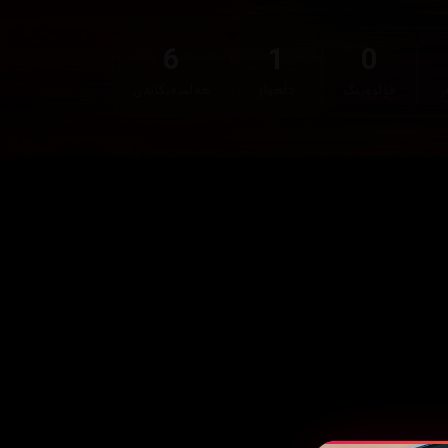
6
1
0
ر
فۆڵۆوینگ
دڵخواز
هەڵسەنگاندن