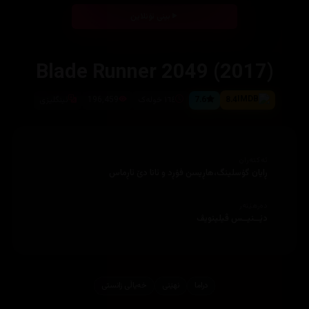
بینی ئۆنلاین
Blade Runner 2049 (2017)
8.4
7.6
١٦٤ خولەک
196,459
ئینگلیزی
ئەکتەران
ڕایان گۆسلینگ،هاڕیسن فۆڕد و ئانا دێ ئاڕماس
دەرهێنەر
دێــنیــس ڤیلینویڤ
دراما
نهێنی
خەیاڵی زانستی