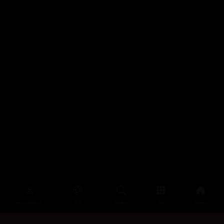
سەرەتا
زیاتر
سەرەتا
ڕەنگ
چوونەژوورەوە