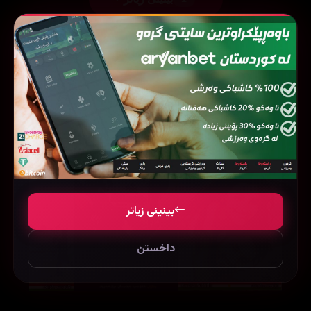
فیلمی هاوشێوە
بینینی زیاتر
داخستن