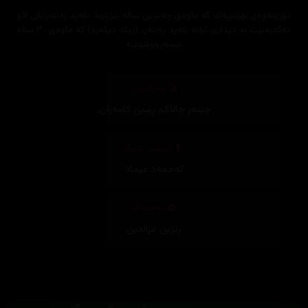
دۆزینەوەی نهێنییەك كە ماوەی چەندین ساڵە نێژراوە، بلەید ڕەننەرێكی لاو
دەگەیەنێت بە دیداری كۆنە بلەید ڕەننەر، (ڕیك دێكەرد) كە ماوەی ٣٠ ساڵە
بێسەرووشوێنە
وەرگێڕان
چێنەر چالاک
,
ڕێبین کامەران
,
دیزاینی بەرگ
ئەحمەد عیماد
تەکنیکار
ڕێژین عزالدین