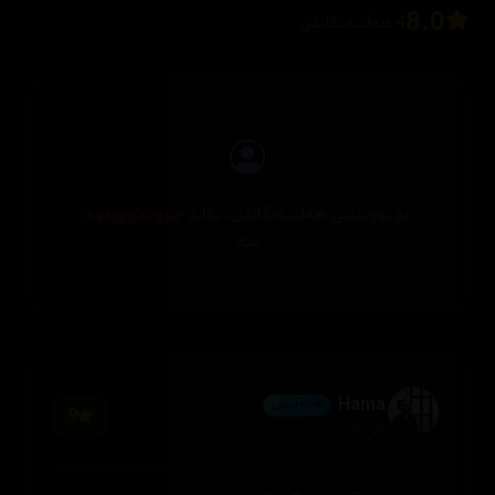
8.0
4 هەڵسەنگاندن
بۆ نووسینی هەڵسەنگاندن، تکایە
چوونەژوورەوە
بکە
Hama
💎 ئەڵماس
9
2026/08/04