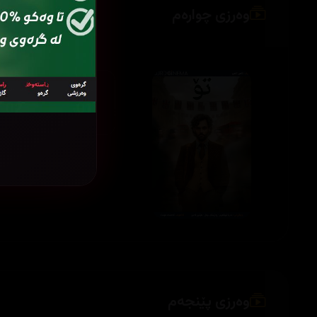
وەرزی چوارەم
ئەڵقەی
ئەڵقەی
02
01
وەرزی پێنجەم