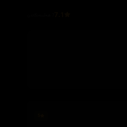
7.1
7 هەڵسەنگاندن
5