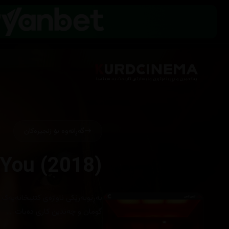
گەڕانەوە بۆ زنجیرەکان
You (2018)
بەڕێوبەرێکی ناوازەی کتێبخانەیەک
گومان و چەندین کاری دەبات ....