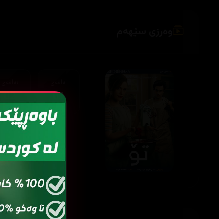
وەرزی سێهەم
ئەڵقەی
ئەڵقەی
02
01