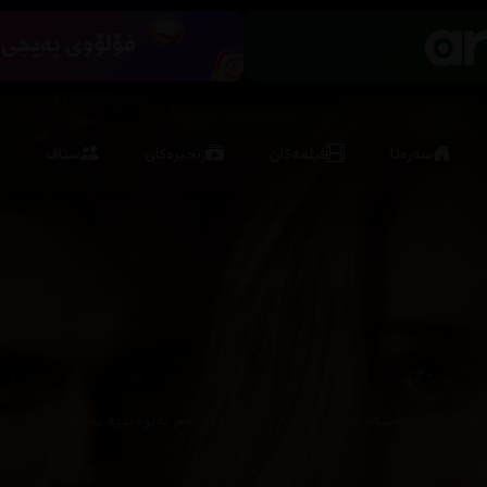
سەرەتا
فیلمەکان
زنجیرەکان
ستاف
 ، دەکەوێتە خۆشەویستی نوسەرێکی کچەوەو ئەم پەیوەندیە بەرەو