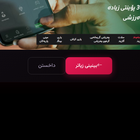
ئەڵقەی
ئەڵقەی
ئەڵقەی
ئەڵقەی
06
05
04
03
بینینی زیاتر
داخستن