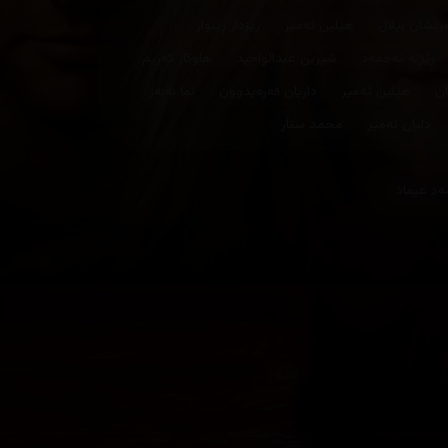
رێشان بیلال
هێلین ئەمیر
ڕێزدار ڕێبوار
ڕێژنە ئەحمەد
شیرین عبدالواحید
هاوکار کەریم
ان
هێلین ئەمیر
داریان فەرەیدوون
نما نەبەز
دلیان ئەمیر
محمد ستار
ەد عیماد