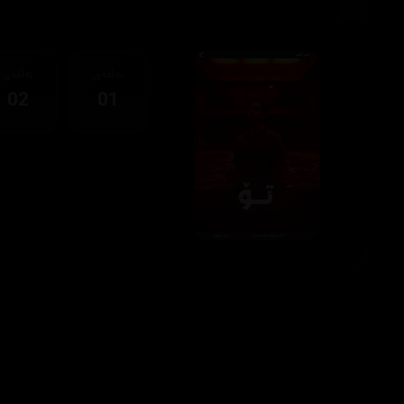
ئەڵقەی
ئەڵقەی
02
01