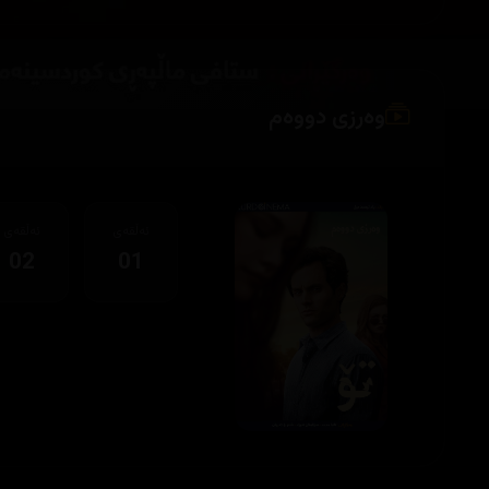
وەرزی دووەم
ئەڵقەی
ئەڵقەی
02
01