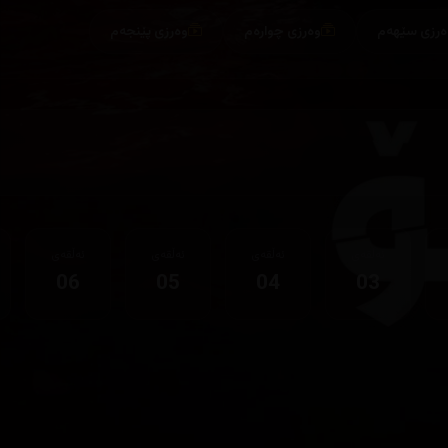
ەرزی سێهەم
وەرزی چوارەم
وەرزی پێنجەم
ئەڵقەی
ئەڵقەی
ئەڵقەی
ئەڵقەی
06
05
04
03