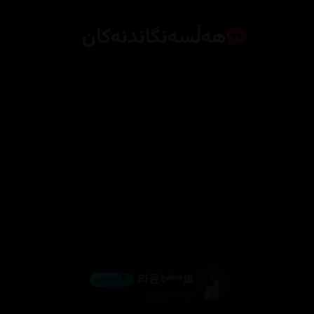
هەڵسەنگاندنەکان
🎀라뮨✨ˡᵃⁿᵃ
💎 ئەڵماس
2026/07/24