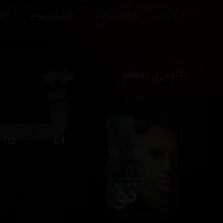
بڕۆ بۆ وەرز:
وەرزی یەکەم
وەرزی دووەم
و
وەرزی یەکەم
ئەڵقەی
ئەڵقەی
02
01