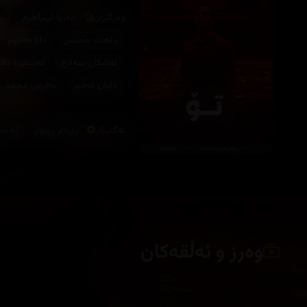
وەرگێران
دەریا ئیبراهیم
پە
داهات محسن
دانا حەکیم
ئەشکان سەڵاح
ئەستێرە داڤ
دلیان ئەمیر
بەفرین محمد
تەکنیکار
ڕێزدار ڕێبوار
ئەحم
وەرز و ئەڵقەکان