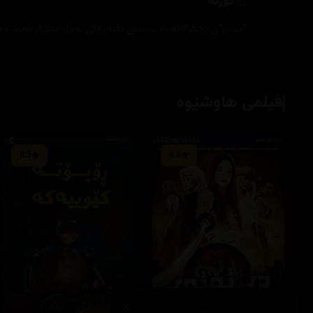
کورتە
“مۆمۆ”ی بچکۆلانە پەیوەستی نامەیەکی تەواو نەکراو ئەبێت ک
فیلمی هاوشێوە
8.5
4.8
×