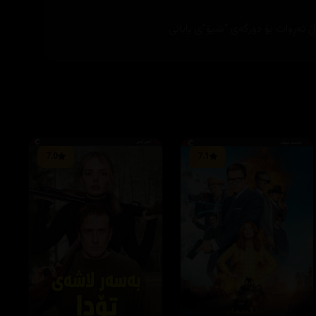
ڵ ئەڕوات بۆ دورگەی “شیۆ”ی یابانی
7.0
7.1