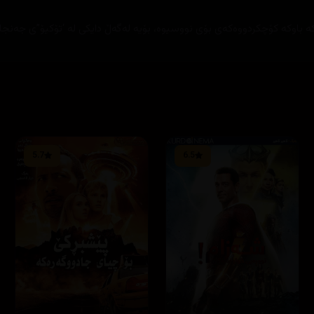
ە باوکە کۆچکردووەکەی بۆی نووسیوە، بۆیە لەگەڵ دایکی لە ‘تۆکیۆ”ی جەنجا
5.7
6.5