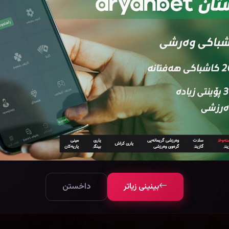
بینینی زیاتر
داخستن