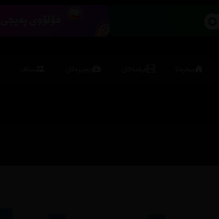
سەرەتا
فیلمەکان
زنجیرەکان
ستاف