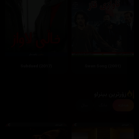
Subdued (2017)
Swan Song (2001)
زۆرترین بینراو
هەفتە
مانگ
ساڵ