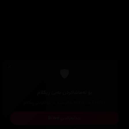
×
🛡️
بۆ تەماشاکردن بەبێ ڕیکلام
Firefox یان Brave بەکاربهێنە بۆ بلۆککردنی ڕیکلام
دابەزاندنی Brave