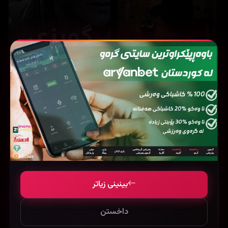
14,749
14,236
The Legend of Hei (2019)
Lucky strike (2026)
بینینی زیاتر
داخستن