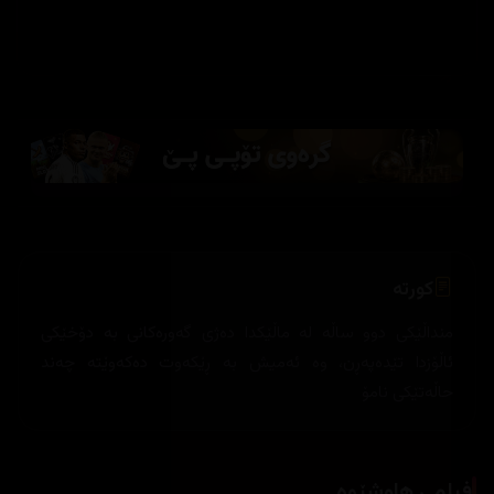
کورتە
منداڵێکی دوو ساڵە لە ماڵێکدا دەژی گەورەکانی بە دۆخێکی
ئاڵۆزدا تێدەپەڕن، وە ئەمیش بە ڕێکەوت دەکەوێتە چەند
حاڵەتێکی نامۆ
فیلمی هاوشێوە