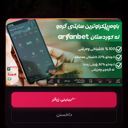
17,427
13,829
The Legend of Hei (2019)
Hungry (2026)
بینینی زیاتر
داخستن