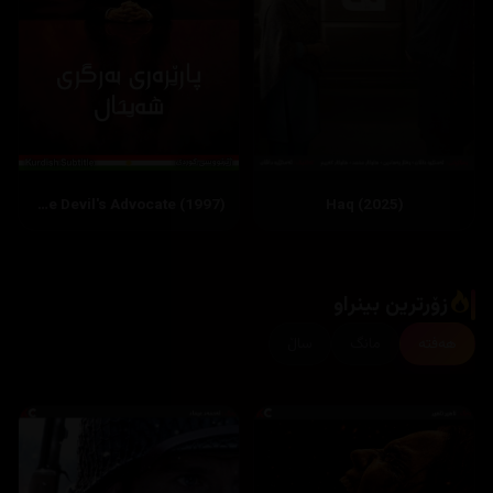
The Devil's Advocate (1997)
Haq (2025)
زۆرترین بینراو
هەفتە
مانگ
ساڵ