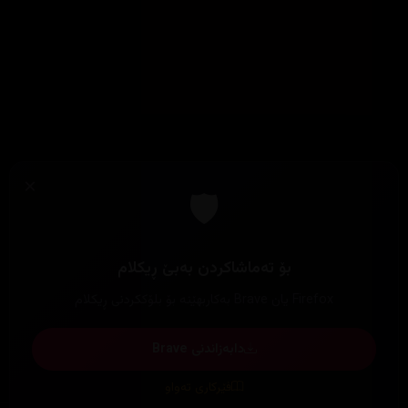
×
🛡️
بۆ تەماشاکردن بەبێ ڕیکلام
Firefox یان Brave بەکاربهێنە بۆ بلۆککردنی ڕیکلام
دابەزاندنی Brave
فێرکاری تەواو