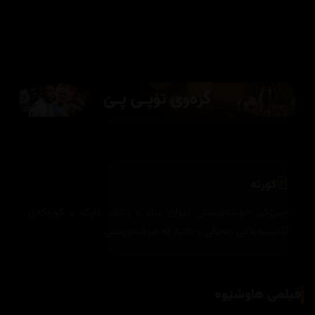
کورتە
چیرۆکی خۆشەویستی نێوان پیاو و ژنێک. دایک و کوڕەکەی.
ئۆدێسەیەکی خەیاڵی و نادیار لە خۆشەویستی
فیلمی هاوشێوە