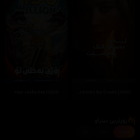
The Hand That Rocks the Cradle (2025)
زۆرترین بینراو
هەفتە
مانگ
ساڵ