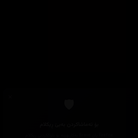
×
🛡️
بۆ تەماشاکردن بەبێ ڕیکلام
Firefox یان Brave بەکاربهێنە بۆ بلۆککردنی ڕیکلام