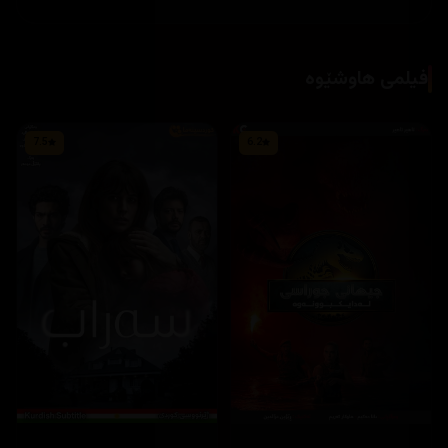
فیلمی هاوشێوە
7.5
6.2