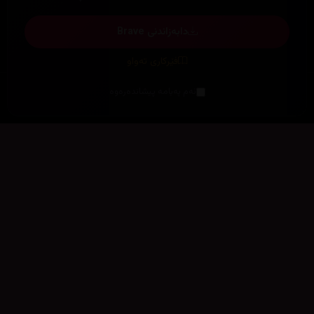
دابەزاندنی Brave
فێرکاری تەواو
ئەم پەیامە پیشاندەرەوە
سەرەتا
زیاتر
سەرەتا
ڕەنگ
چوونەژوورەوە