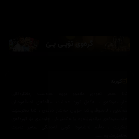
کورتە
ئانا لەبەر ئەوەی ماندوو بووە لەدەست ڕەفتارەکانی
هاوسەرەکەی ، لەگەڵ کوڕە هەشت ساڵەکەی لەماڵەوەیان
هەڵدێن ، لەشوقەیەکدا خۆیان حەشار دەدەن ، ئانا دەترسێت
هاوسەرەکەی بیاندۆزێتەوە بۆیەئامێرێکی چاودێری بۆ کوڕەکەی
دەکڕێت ، بەڵام لەشەودا گوێی لەدەنگی سەیر دەبێت
لەئامێرەکەوە ........