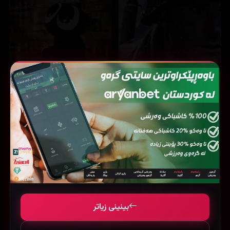
16,165
17,858
The Legend of Hei (2019)
Lucky strike (2026)
بینینی زیاتر