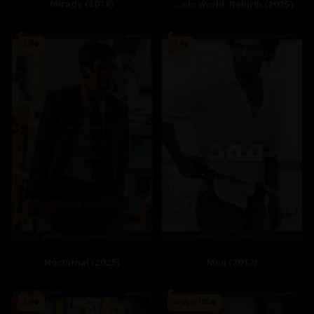
Mirage (2018)
‏Jurassic World: Rebirth (2025)
5.0
7.4
Nocturnal (2025)
Mud (2012)
105 خوله‌ك
5.8