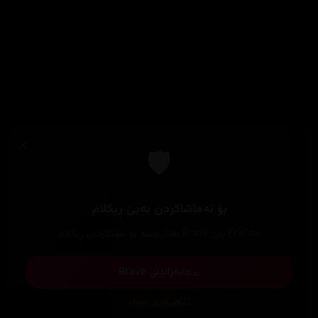
×
🛡️
بۆ تەماشاکردن بەبێ ڕیکلام
Firefox یان Brave بەکاربهێنە بۆ بلۆککردنی ڕیکلام
دابەزاندنی Brave
فێرکاری تەواو