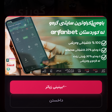
15,028
14,954
The Legend of Hei (2019)
Lucky strike (2026)
بینینی زیاتر
داخستن