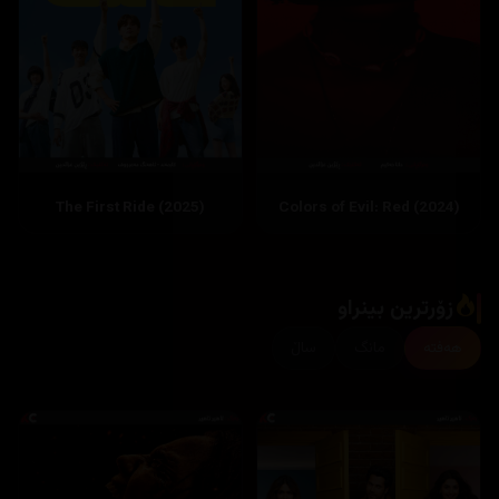
The First Ride (2025)
زۆرترین بینراو
هەفتە
مانگ
ساڵ