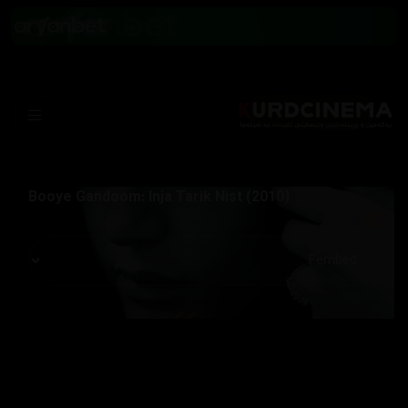
Booye Gandoom: Inja Tarik Nist (2010)
Server: