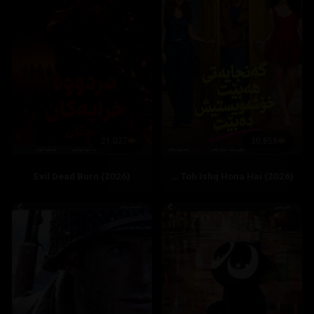
21,027
30,858
Evil Dead Burn (2026)
Hai Jawani Toh Ishq Hona Hai (2026)