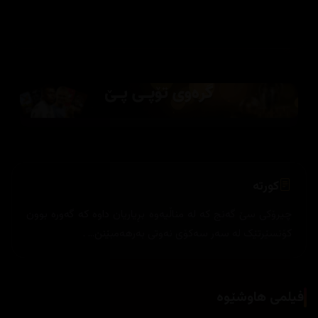
کورتە
چیرۆکی سێ گەنج کە لە مناڵیەوە بڕیاریان داوە کە گەورە بوون
کۆنسێرتێک لە سەر سەکۆی نەوتی بەرهەمبێنن... .
فیلمی هاوشێوە