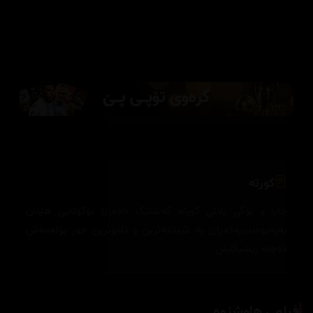
کورتە
جایا و یۆگی پلانی کورتە گەشتێک دادەڕێژ بۆکۆتایی هێنان
بەپەیوەندییەکەیان بە شێتانەترین و نامۆترین جۆر بۆئەمەش
دەچنە ڕیشیکێش.
فیلمی هاوشێوە