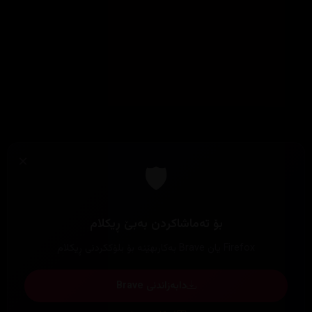
×
🛡️
بۆ تەماشاکردن بەبێ ڕیکلام
Firefox یان Brave بەکاربهێنە بۆ بلۆککردنی ڕیکلام
دابەزاندنی Brave