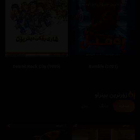
Detroit Rock City (1999)
زۆرترین بینراو
هەفتە
مانگ
ساڵ