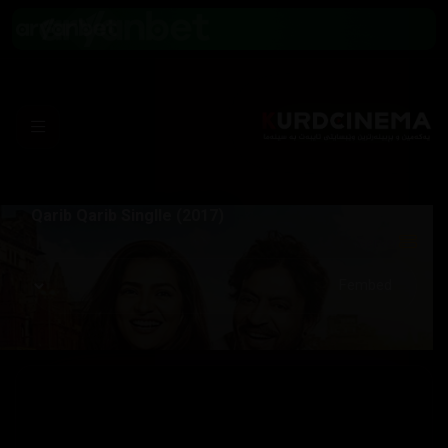
Qarib Qarib Singlle (2017)
Server: