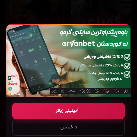
15,257
15,537
The Legend of Hei (2019)
Lucky strike (2026)
بینینی زیاتر
داخستن