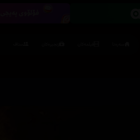
سەرەتا
فیلمەکان
زنجیرەکان
ستاف