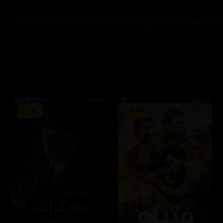
 بەگرووپ لەچیڕۆکێکی ڕاستەقینەی ناوچەی بادوان لە هیندستاندا
7.1
6.2