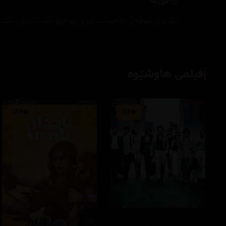
کورتە
کێشەی چینایەتی لەهیندستان و ڕووداوی دەستدرێژی سێکسی
فیلمی هاوشێوە
7.6
6.8
×