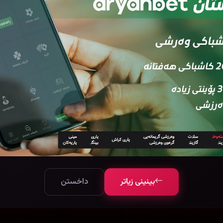
بینینی زیاتر
داخستن