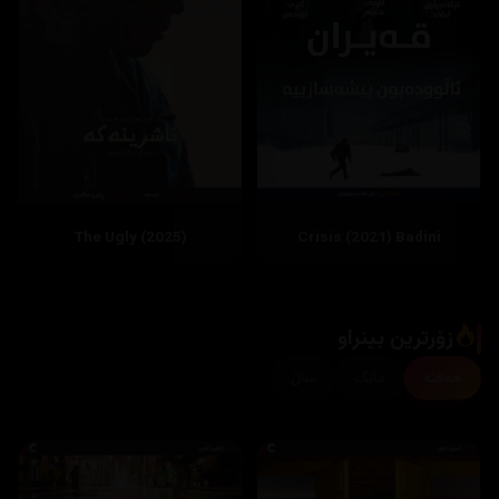
The Ugly (2025)
Crisis (2021) Badini
زۆرترین بینراو
هەفتە
مانگ
ساڵ