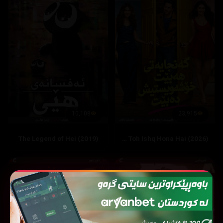
10,108
23,915
The Legend of Hei (2019)
Hai Jawani Toh Ishq Hona Hai (2026)