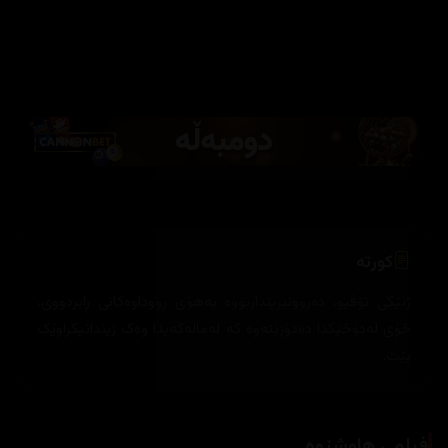
کورتە
ژنێکی تۆقیو، دەروونبرینداربووە بەهۆی ڕووداوەکانی ڕابردووی،
خۆی لەدۆخێکدا دەدۆزێتەوە کە لەماڵەکەیدا وەک زیندانیکراوێک
بێت.
فیلمی هاوشێوە