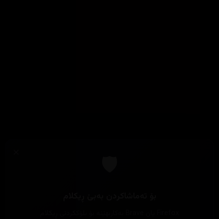
×
🛡️
بۆ تەماشاکردن بەبێ ڕیکلام
Firefox یان Brave بەکاربهێنە بۆ بلۆککردنی ڕیکلام