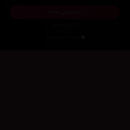
دابەزاندنی Brave
فێرکاری تەواو
ئەم پەیامە پیشاندەرەوە
سەرەتا
زیاتر
سەرەتا
ڕەنگ
چوونەژوورەوە