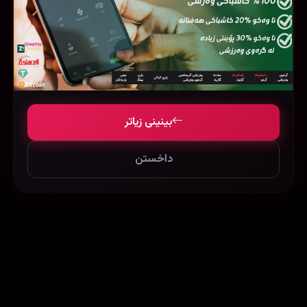
1,058
5,553
بینینی زیاتر
Evil Dead Burn (2026)
The Legend of Hei 2 (2025)
داخستن