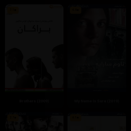
7.1
6.4
Brothers (2009)
2.7
6.1