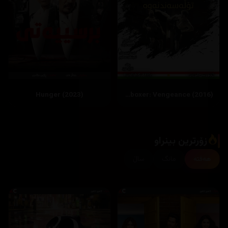
Hunger (2023)
Kickboxer: Vengeance (2016)
زۆرترین بینراو
هەفتە
مانگ
ساڵ