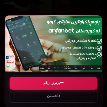
6,608
9,637
The Legend of Hei 2 (2025)
Evil Dead Burn (2026)
بینینی زیاتر
داخستن