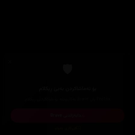
×
🛡️
بۆ تەماشاکردن بەبێ ڕیکلام
Firefox یان Brave بەکاربهێنە بۆ بلۆککردنی ڕیکلام
دابەزاندنی Brave
فێرکاری تەواو