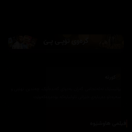
کورتە
پۆلیسێک لەئەنجامی گەڕان بەدوای گەندەڵێک، چەندین نهێنی و
سەرەداو دەربارەی خێزانی تاوانبارەکە بۆدەردەکەوێت
فیلمی هاوشێوە