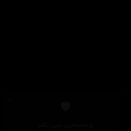
×
🛡️
بۆ تەماشاکردن بەبێ ڕیکلام