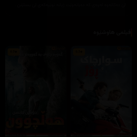
لێ دەکاتەوە لەوەی کە دەیانەوێت ژیانە نوێیەکەی لێ بستێنن .
فیلمی هاوشێوە
6.3
6.3