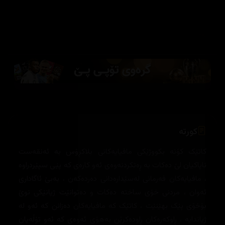
کورتە
کاتێک کۆنە بکووژێکی مافیایەکانی بلاکڕۆس بە ئەنقەست
ناپاکیان لێ دەکات بە ڕەتکردنەوەی ئەو کارەی کە پێی سپێردراوە
، مافیایەکان فەرمانی لەسێدارەدانی دەردەکەن ، بەبێ ئاگاداری
ئەوان ، مردنی خۆی ساختە دەکات و دەتوانێت ژیانێکی نوێ
بۆخۆی پێک بهێنێت ، کاتێک کە مافیایەکان دەزانن کە ئەو لە
ژیاندایە ، ڕاوکەرەکان ڕاودەکرێن بەهۆی ئەوەی کە ئەو تۆڵەیان