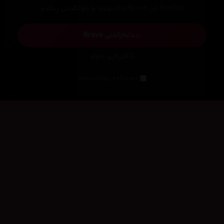
Firefox یان Brave بەکاربهێنە بۆ بلۆککردنی ڕیکلام
دابەزاندنی Brave
فێرکاری تەواو
ئەم پەیامە پیشاندەرەوە
سەرەتا
زیاتر
سەرەتا
ڕەنگ
چوونەژوورەوە