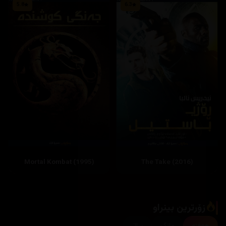
5.8
6.3
Mortal Kombat (1995)
The Take (2016)
زۆرترین بینراو
هەفتە
مانگ
ساڵ