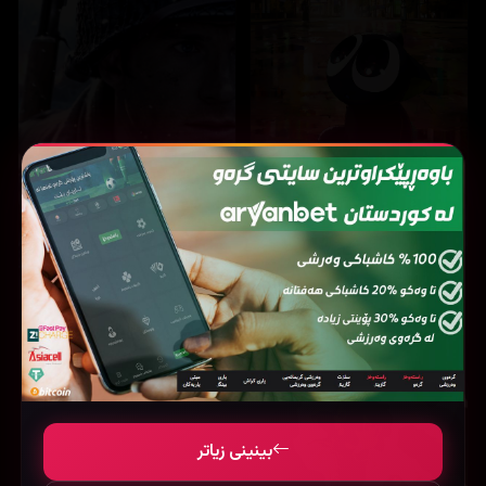
14,111
12,097
The Legend of Hei (2019)
Lucky strike (2026)
بینینی زیاتر