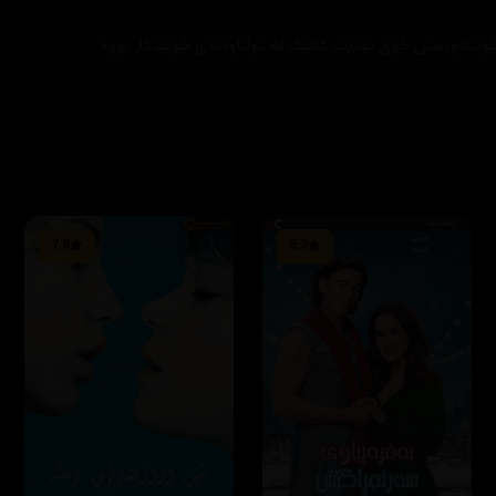
ۆشەویستی خۆی بۆدێت کاتێک لە دواناوەندی خوێندکار بووە.
7.8
5.3