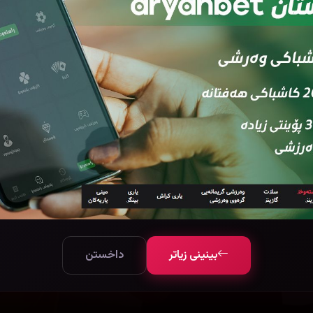
بینینی زیاتر
داخستن