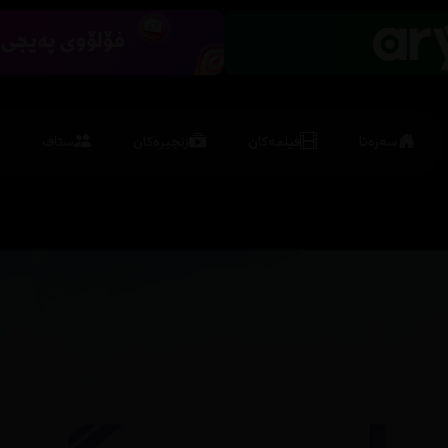
سەرەتا
فیلمەکان
زنجیرەکان
ستاف