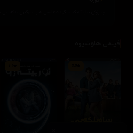
کورتە
چیرۆکی پیاوێکە کە بانگهێشتنامەی هاوسەرگیری یەکەمین خ
فیلمی هاوشێوە
5.9
3.0
×