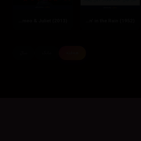
Romeo & Juliet (2013)
Singin' in the Rain (1952)
هەفتە
مانگ
ساڵ