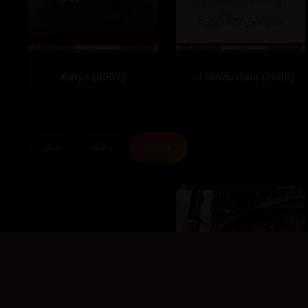
Katyn (2007)
Phir Bhi Dil Hai Hindustani (2000)
هەفتە
مانگ
ساڵ