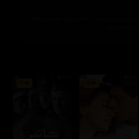
ژیانکرن بێبەری دەکات، بەڵام باپیرەی داوە لە توێژەرێکی
ن ببەخشێتەوە....
7،1
6.3