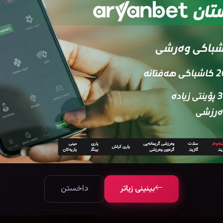
بینینی زیاتر
داخستن