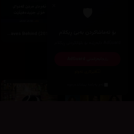
×
🛡️
بۆ تەماشاکردن بەبێ ڕیکلام
What Death Leaves Behind (2019)
Bitter Harvest (2017)
AdGuard دابەزێنە بۆ بلۆککردنی ڕیکلام
دابەزاندنی AdGuard
زۆرترین بینراو
فێرکاری تەواو
ئەم پەیامە پیشاندەرەوە