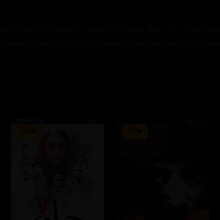
(هـال)، ژیانی تەواو بەرەو خراپی دەچێت، بە ڕادەیەك کە خۆی لە دونیا و 
وست بکا، بۆ ئەوەی جێی هـال بگرێتەوە و جارێکی‌دیکەش هیوا بە کورومی‌سا
5.2
7.2