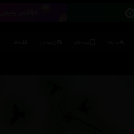
سەرەتا
فیلمەکان
زنجیرەکان
ستاف