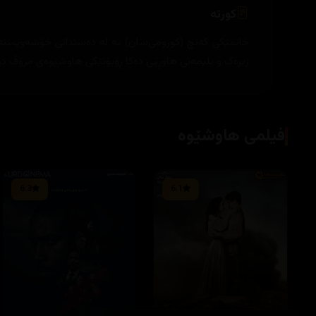
کورتە
خانمێکی گەنج (کورومی‌سان) بە لە دەستدانی خۆشەویستەکەی 
زیرەک و بلیمەتی هاوڕێی دەکا ڕۆبۆتێکی هاوشێوەی مرۆڤ در
فیلمی هاوشێوە
6.3
6.1