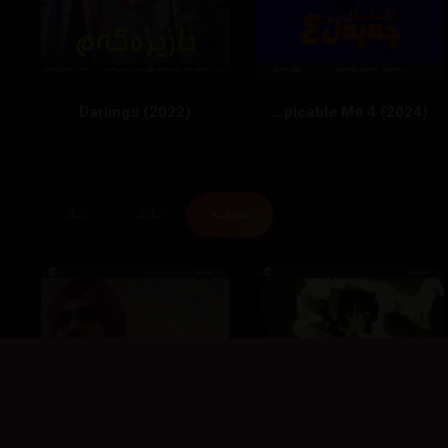
Darlings (2022)
Despicable Me 4 (2024)
هەفتە
مانگ
ساڵ