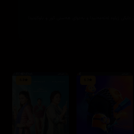
گەڵ دایکی ژیاوە لەتەمەنیدا و بەدوای هەستی کوڕ و باوکێتیدا
6.8
6.3