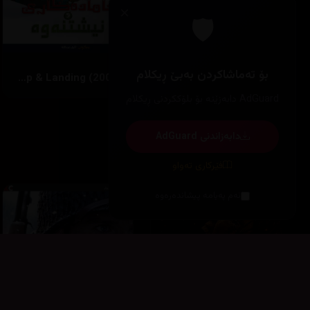
×
🛡️
بۆ تەماشاکردن بەبێ ڕیکلام
Prep & Landing (2009)
Bhool Bhulaiyaa 2 (2022)
AdGuard دابەزێنە بۆ بلۆککردنی ڕیکلام
دابەزاندنی AdGuard
زۆرترین بینراو
فێرکاری تەواو
ئەم پەیامە پیشاندەرەوە