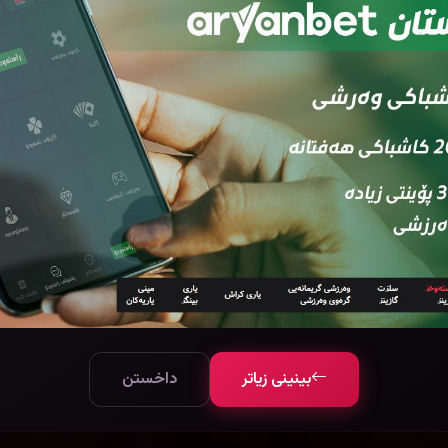
بینینی زیاتر
داخستن