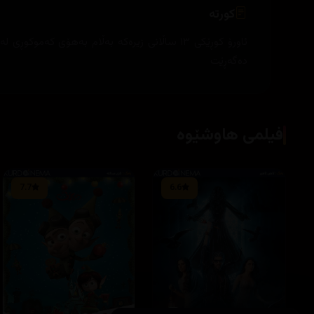
کورتە
ئاورۆ کوڕێکی ١٣ ساڵانی زیرەکە بەڵام بەهۆی ک
دەگەڕێت
فیلمی هاوشێوە
7.7
6.6