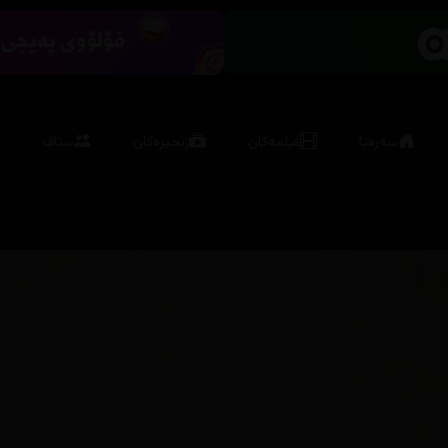
سەرەتا
فیلمەکان
زنجیرەکان
ستاف