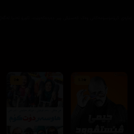
ەموکوڕی لە ژمارەی کڕۆمۆسۆمەکانی وەک کەسێکی پیر دەردەکەوێت، ئاورۆ تەنیا لە
0
5.3