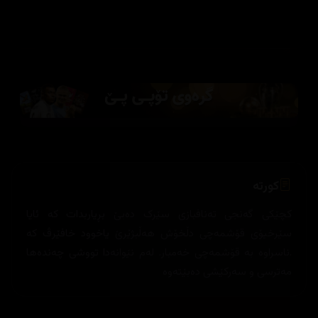
کورتە
کچێکی گەنجی تەنافبازی سێرک دەبێ بڕیاربدات کە ئایا
سێرخیۆی قۆشمەچی دڵخۆش هەڵبژێرێ یاخوود خافێرڤ کە
.ناسراوە بە قۆشمەچی خەمبار. لەم نێوانەدا تووشی چەندەها
مەترسی و سەرکێشی دەبێتەوە