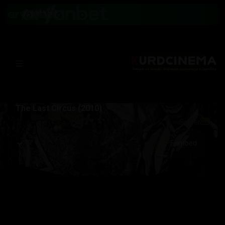
The Last Circus (2010)
Server: