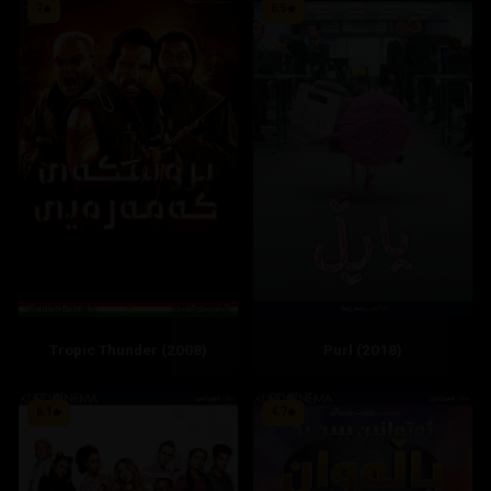
7
6.5
Tropic Thunder (2008)
Purl (2018)
6.1
4.7