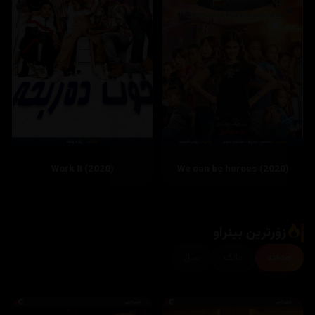
Work It (2020)
زۆرترین بینراو
هەفتە
مانگ
ساڵ