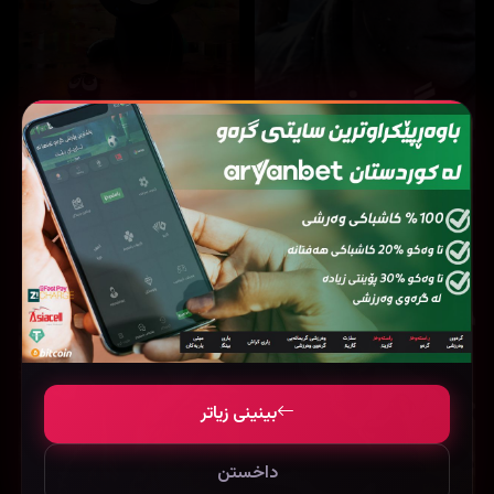
15,461
15,969
The Legend of Hei (2019)
Lucky strike (2026)
بینینی زیاتر
داخستن