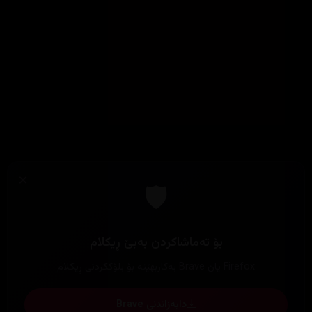
×
🛡️
بۆ تەماشاکردن بەبێ ڕیکلام
Firefox یان Brave بەکاربهێنە بۆ بلۆککردنی ڕیکلام
دابەزاندنی Brave