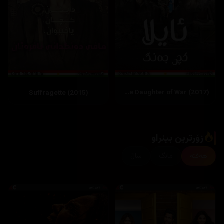
Ayla: The Daughter of War (2017)
Suffragette (2015)
زۆرترین بینراو
هەفتە
مانگ
ساڵ