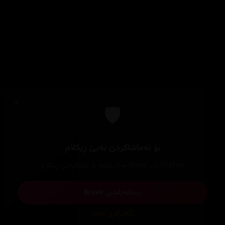
×
🛡️
بۆ تەماشاکردن بەبێ ڕیکلام
Firefox یان Brave بەکاربهێنە بۆ بلۆککردنی ڕیکلام
دابەزاندنی Brave
فێرکاری تەواو