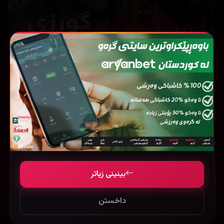
14,818
14,487
The Legend of Hei (2019)
Lucky strike (2026)
بینینی زیاتر
داخستن