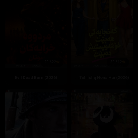
20,622
30,612
Evil Dead Burn (2026)
Hai Jawani Toh Ishq Hona Hai (2026)