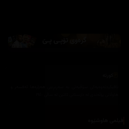
کورتە
تاقیکردنەوەیەکی سۆڤیەتی بە سەڕبڕینی هەزارەها ئەفسەر و
هاوڵاتی پۆڵەندی لە دارستانی کاتین لە ساڵی ١٩٤٠
فیلمی هاوشێوە