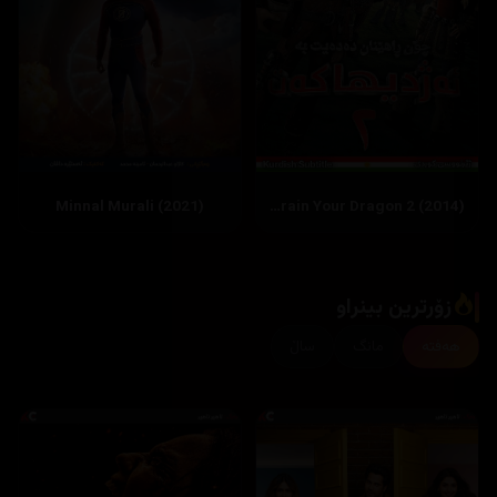
Minnal Murali (2021)
How to Train Your Dragon 2 (2014)
زۆرترین بینراو
هەفتە
مانگ
ساڵ