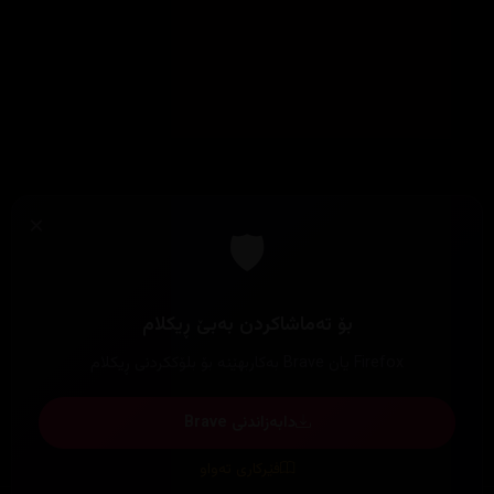
×
🛡️
بۆ تەماشاکردن بەبێ ڕیکلام
Firefox یان Brave بەکاربهێنە بۆ بلۆککردنی ڕیکلام
دابەزاندنی Brave
فێرکاری تەواو