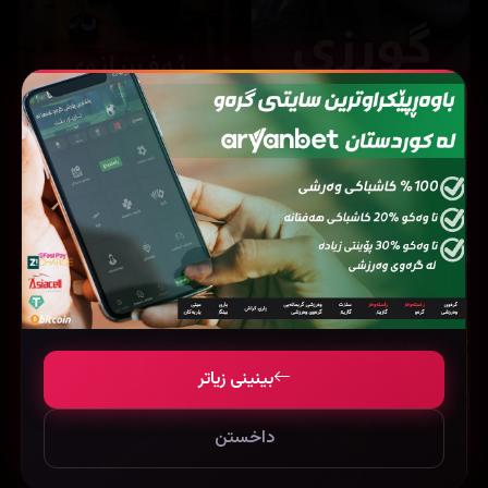
15,594
16,446
The Legend of Hei (2019)
Lucky strike (2026)
بینینی زیاتر
داخستن