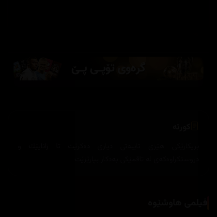
کورتە
بريكارێكى هێزى تايبەتى ديارى دەكرێت تا زانايێك و
دروستكراوەکەی لە تاقمێكى به‌دكار بپارێزێت
فیلمی هاوشێوە