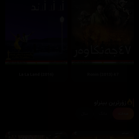
La La Land (2016)
47 Ronin (2013)
زۆرترین بینراو
هەفتە
مانگ
ساڵ