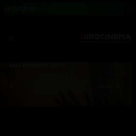
Here Without Me (2011)
Server: