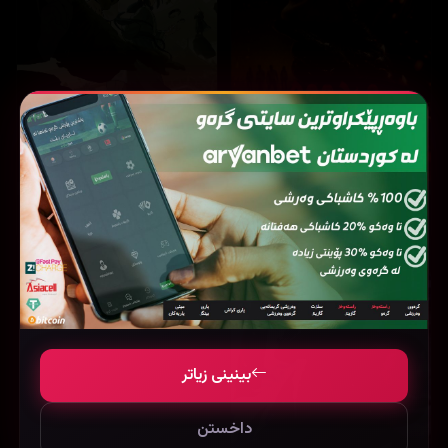
6,634
9,666
The Legend of Hei 2 (2025)
Evil Dead Burn (2026)
بینینی زیاتر
داخستن