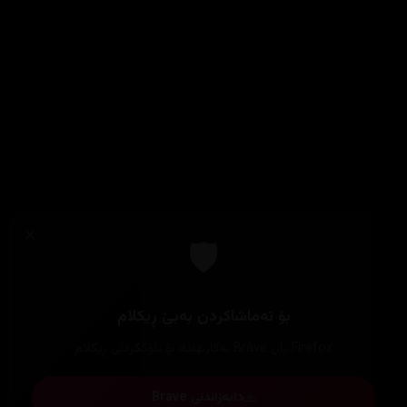
×
🛡️
بۆ تەماشاکردن بەبێ ڕیکلام
Firefox یان Brave بەکاربهێنە بۆ بلۆککردنی ڕیکلام
دابەزاندنی Brave