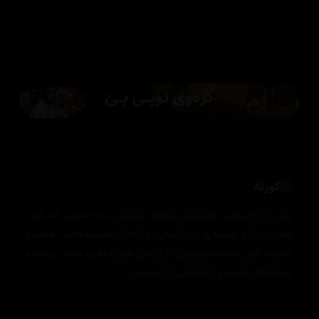
کورتە
باس له‌ جیهانی خێزانێكی بچوك ده‌كات كه‌ خه‌ونی ئاسایان
هه‌یه‌ به‌ڵام كێشه‌ی نا ئاسای، دایكه‌كه‌ هه‌وڵده‌دات هه‌موو
شتێك باش بكات له‌پێناو ڕزگار كردنی خێزانه‌كه‌ی، به‌ڵام ڕووداوه‌
بچوكه‌كان هه‌موو پلانه‌كانی تێكده‌ده‌ن .