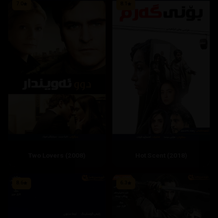
7.0
8.1
Two Lovers (2008)
Hot Scent (2018)
8.6
6.3