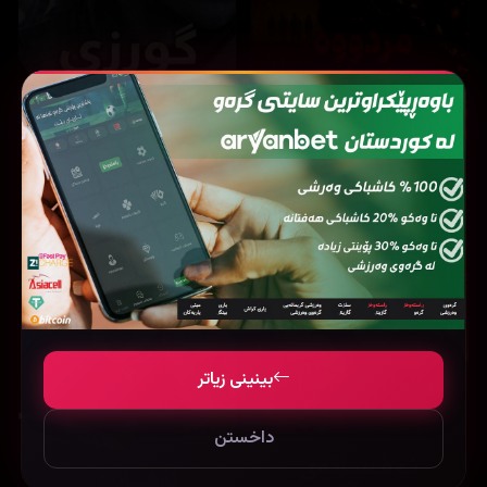
32,051
25,704
Evil Dead Burn (2026)
Lucky strike (2026)
بینینی زیاتر
داخستن