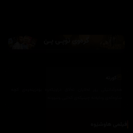
کورتە
هه‌وڵدانێكی زۆر له‌لایان ته‌ڵاق دراوێكه‌وه‌ بۆدزینه‌وه‌ی كچه‌
ساوه‌كه‌ی ودایه‌نه‌ چینیكه‌ی كه‌لێی ونبوونه‌
فیلمی هاوشێوە