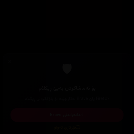
×
🛡️
بۆ تەماشاکردن بەبێ ڕیکلام
Firefox یان Brave بەکاربهێنە بۆ بلۆککردنی ڕیکلام
دابەزاندنی Brave
فێرکاری تەواو