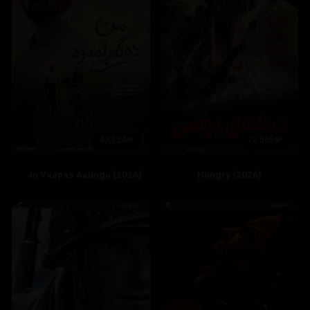
43,024
72,565
Main Vaapas Aaunga (2026)
Hungry (2026)