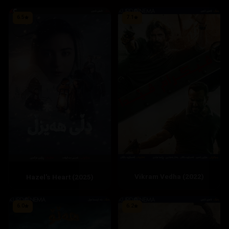
6.5
7.1
Vikram Vedha (2022)
Hazel's Heart (2025)
6.0
6.2