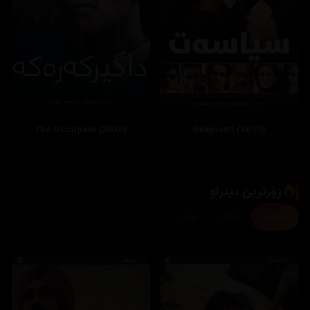
The Occupant (2020)
Raajneeti (2010)
زۆرترین بینراو
هەفتە
مانگ
ساڵ