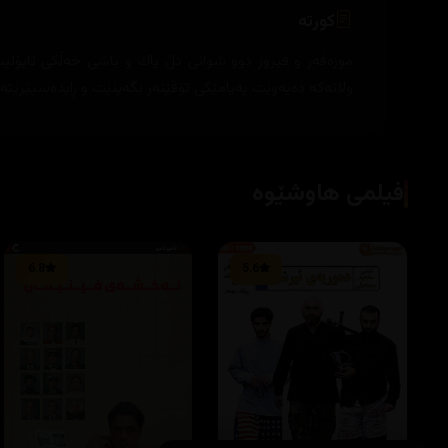
کورتە
موزه‌فه‌ر و فیروز دوو شوانی دڵ پاك و باشی خه‌ڵكی تاپۆلیساتا
وڵاته‌كه‌ ده‌یه‌وێت په‌یامێكی تۆقێنه‌ر بگه‌ینێت و ڕایده‌سپێرێته
فیلمی هاوشێوە
6.8
5.6