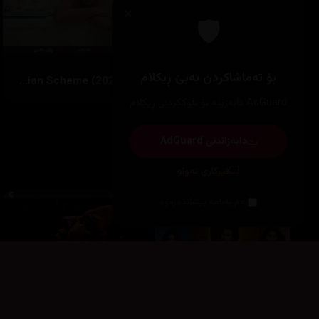
×
🛡️
بۆ تەماشاکردن بەبێ ڕیکلام
Gasht-e ershad (2012)
The Phoenician Scheme (2025)
AdGuard دابەزێنە بۆ بلۆککردنی ڕیکلام
دابەزاندنی AdGuard
زۆرترین بینراو
فێرکاری تەواو
ئەم پەیامە پیشاندەرەوە