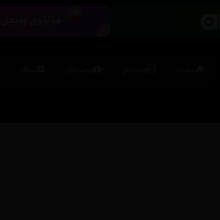
سەرەتا
فیلمەکان
زنجیرەکان
ستاف