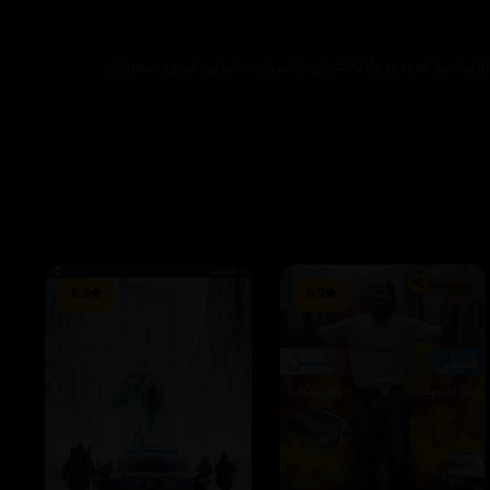
ازانێت بۆ ئه‌وه‌ی وڵاته‌كه‌یان بناسرێت تابولی كوڕی سه‌رۆكی
6.3
6.3