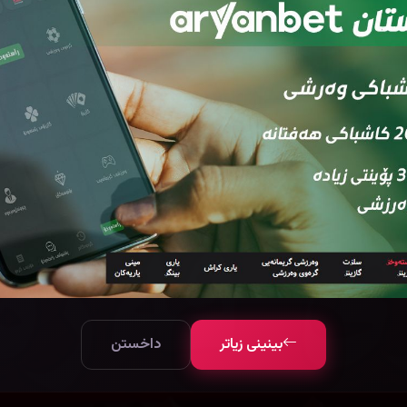
بینینی زیاتر
داخستن