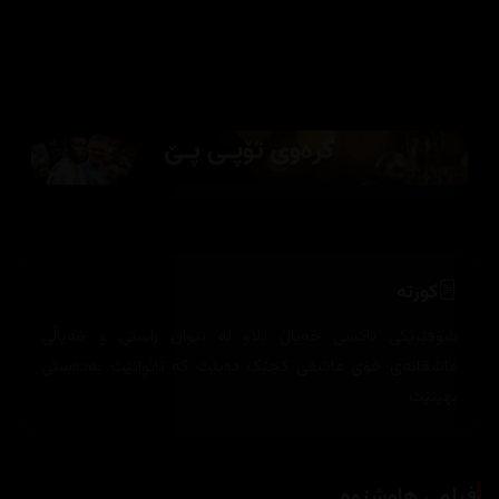
کورتە
شۆفێرێکی تاکسی خەیاڵ پڵاو لە نێوان ڕاستی و خەیاڵی
عاشقانەی خۆی عاشقی کچێک دەبێت کە ناتوانێت بەدەستی
بهێنێت
فیلمی هاوشێوە