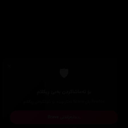
×
🛡️
بۆ تەماشاکردن بەبێ ڕیکلام
Firefox یان Brave بەکاربهێنە بۆ بلۆککردنی ڕیکلام
دابەزاندنی Brave