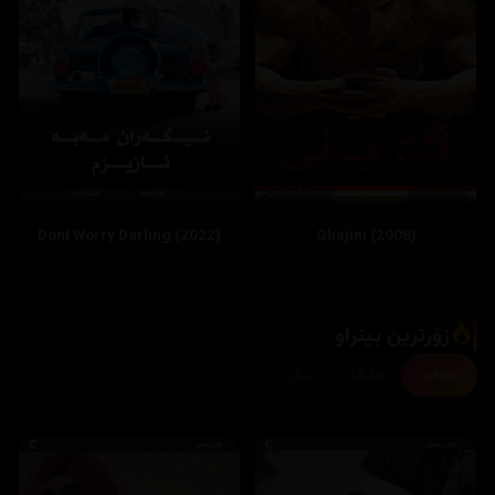
Dont Worry Darling (2022)
Ghajini (2008)
زۆرترین بینراو
هەفتە
مانگ
ساڵ