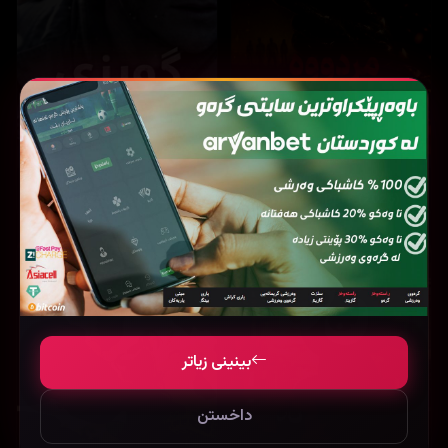
32,873
26,242
Evil Dead Burn (2026)
Lucky strike (2026)
بینینی زیاتر
داخستن