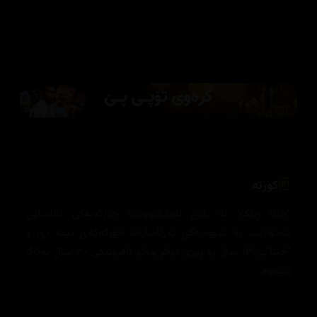
کورتە
“جێنا ڕینک” لە یادی لەدایکبوونیدا خۆزگەیەکی نائاسایی
دەخوازێت. بە شێوەیەکی دەرئاسایانە خۆزگەکەی دێتە دی و
“جێنا”ـی ١٣ ساڵ بۆ ڕۆژی دواتر وەکو ئافرەتێکی ٣٠ ساڵ بەئاگا
دێتەوە.