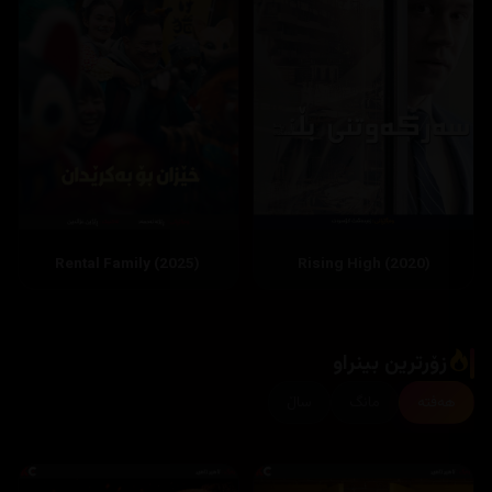
Rising High (2020)
‏ Rental Family (2025)
زۆرترین بینراو
هەفتە
مانگ
ساڵ