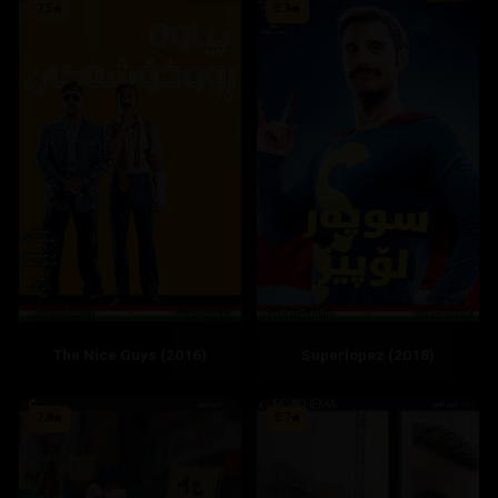
7.5
5.3
The Nice Guys (2016)
Superlopez (2018)
7.8
5.7