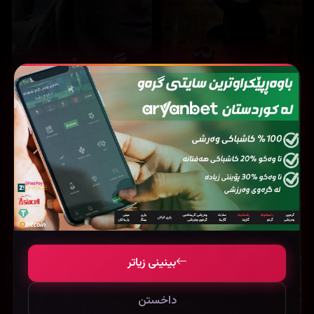
14,516
13,658
The Legend of Hei (2019)
Lucky strike (2026)
بینینی زیاتر
داخستن