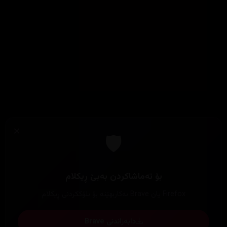
×
🛡️
بۆ تەماشاکردن بەبێ ڕیکلام
Firefox یان Brave بەکاربهێنە بۆ بلۆککردنی ڕیکلام
دابەزاندنی Brave