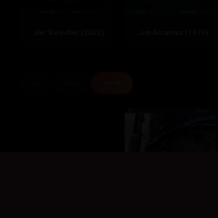
‏The Tinder Swindler (2022)
Escape from Alcatraz (1979)
هەفتە
مانگ
ساڵ