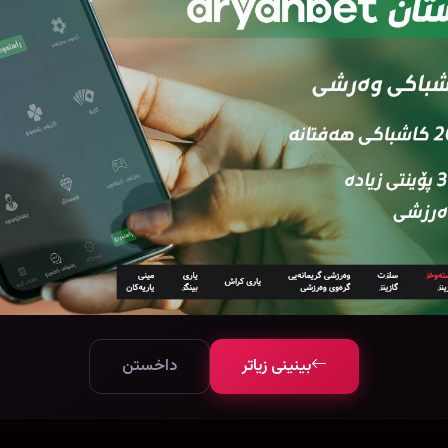
بینینی زیاتر
داخستن