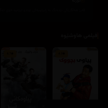
کورتە
قه‌رز هه‌ڵگرێكی بێده‌نگ به‌ ڕابردویه‌كی توندو تیژه‌وه‌ خۆی ده‌
فیلمی هاوشێوە
6.7
4.3
×