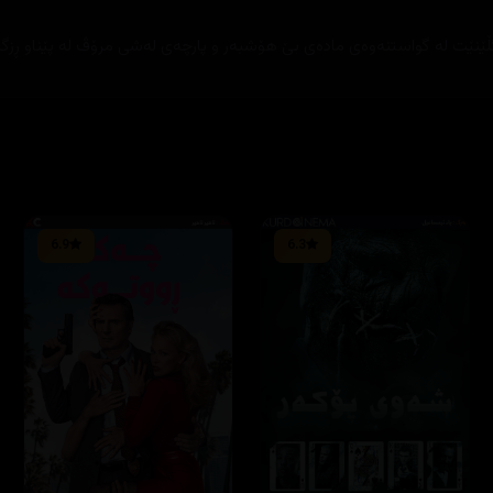
گڵێنێت له‌ گواستنه‌وه‌ی ماده‌ی بێ هۆشبه‌ر و پارچه‌ی له‌شی مرۆڤ له‌ پێناو ڕزگار
6.9
6.3