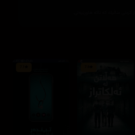
 كردنی مناڵیك كه‌ تاكه‌ هاوڕێیه‌تی.
7.1
7.6