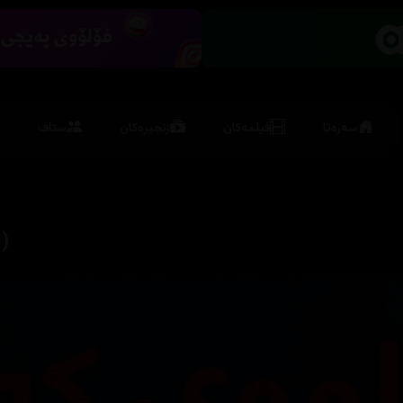
سەرەتا
فیلمەکان
زنجیرەکان
ستاف
)