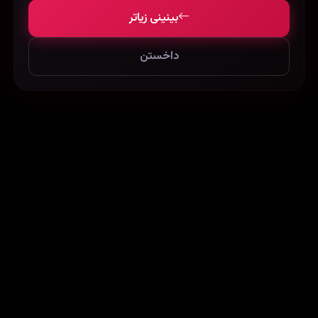
بینینی زیاتر
داخستن