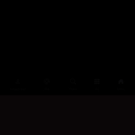
سەرەتا
زیاتر
سەرەتا
ڕەنگ
چوونەژوورەوە