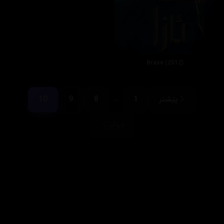
Brave (2012)
...
پێشتر
1
8
9
10
دواتر