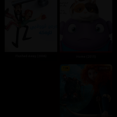
Flushed Away (2006)
Home (2015)
7.2
271078