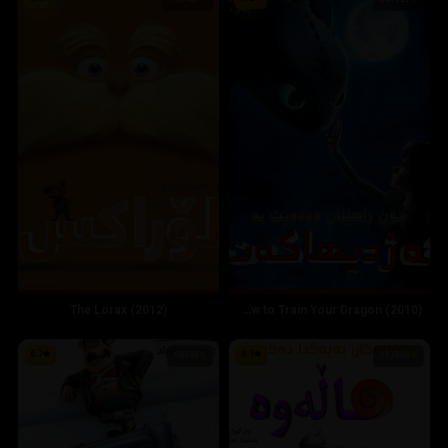
128941
247721
The Lorax (2012)
How to Train Your Dragon (2010)
6.7
6.7
98393
117304