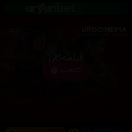
فیلمەکان
فلتەرکردن
1
6.5
8.2