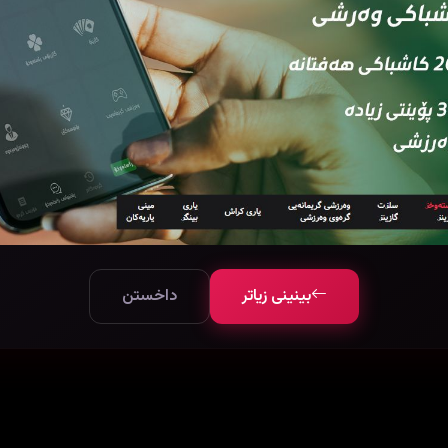
بینینی زیاتر
داخستن