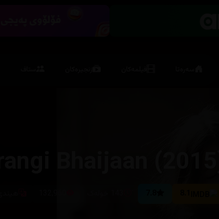
سەرەتا
فیلمەکان
زنجیرەکان
ستاف
rangi Bhaijaan (2015
8.1
7.8
143 خولەک
132,960
هیندی