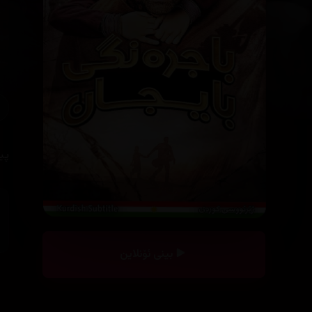
پی
بینی ئۆنلاین