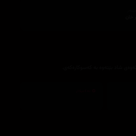
ێنەر
ر خان
ئەوەی شاد بێتەوە بە کەسوکارەکەی.
تەکنیکار