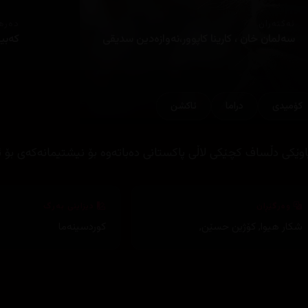
ئەکتەران
دەره
سەلمان خان ، کارینا کاپوور،نەوازەدین سدیقی
کەبی
کۆمیدی
دراما
ئاكشن
اوێکی دڵساف کچێکی لاڵی پاکستانی دەباتەوە بۆ نیشتیمانەکەی بۆ 
وەرگێڕان
دیزاینی بەرگ
شکار هیوا
,
کۆژین حسێن
,
کوردسینەما