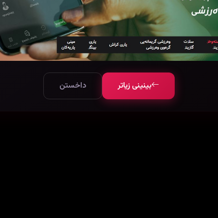
بینینی زیاتر
داخستن