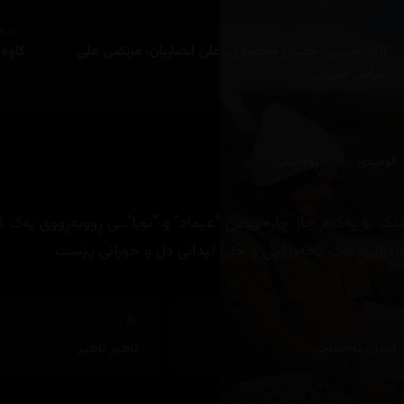
ئەکتەران
دەره
الناز حبیبی، حسان محمودی، علی انصاریان، مرتضی علی
کاوە 
عباس میرزایی
کۆمیدی
ڕۆمانسی
تێک بۆ یەکەم جار چارەنووس "عیماد" و "توبا"ــی ڕووبەڕووی یەک ک
رەزاییە نەک تامەزرۆیی و خێرا لێدانی دڵ و خورانی پێست
وەرگێڕان
دیزاینی بەرگ
ئیمان ئەحمەد
,
تاهیر تاهیر