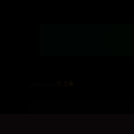
5.5
2 هەڵسەنگاندن