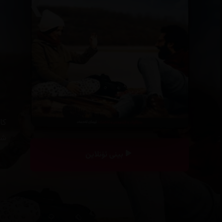
کا
شا
بینی ئۆنلاین