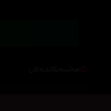
هەڵسەنگاندنەکان