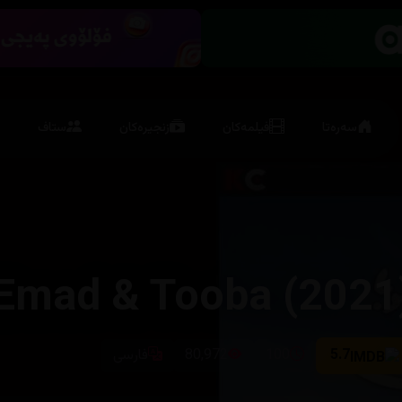
سەرەتا
فیلمەکان
زنجیرەکان
ستاف
Emad & Tooba (2021
5.7
100
80,972
فارسی