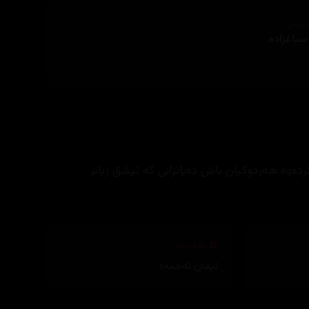
ێنەر
سباغزادە
ردەوە هەردوکیان باش دەیانزانی کە ئیشق زیاتر
تەکنیکار
ئیمان ئەحمەد