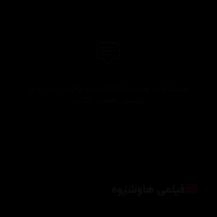
هێشتا هیچ هەڵسەنگاندنێک نییە. یەکەم کەس بە بۆ
نووسینی هەڵسەنگاندن!
فیلمی هاوشێوە