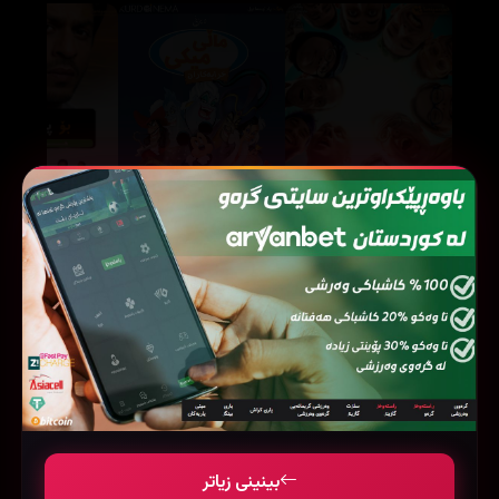
Mickey's House of Villains (2001)
Champions (2018)
73762
54601
52833
بینینی زیاتر