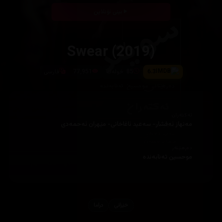
بینی ئۆنلاین
Swear (2019)
6.3
‎ 85 خولەك
77,951
فارسی
ئەکتەران
دەرهێنەر
خێزانی
دراما