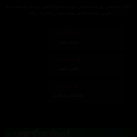
‎ژنێک ژمارەیەکی زۆر لە ئەندامانی خزم و کەسوکارەکەی بردە ناو پاسێکەوە بۆ
ئەوەی بچنە دادگا بۆ سوێندخواردن بەڵام لە ڕێگادا...
وەرگێڕان
محمد عمر
,
دیزاینی بەرگ
تاهیر تاهیر
تەکنیکار
پەخشان سەلیم