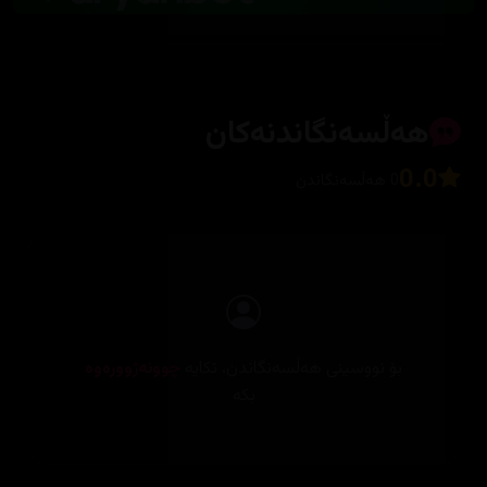
هەڵسەنگاندنەکان
0.0
0 هەڵسەنگاندن
بۆ نووسینی هەڵسەنگاندن، تکایە
چوونەژوورەوە
بکە