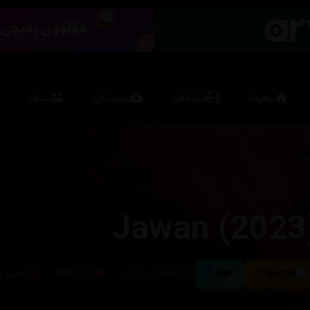
سەرەتا
فیلمەکان
زنجیرەکان
ستاف
Jawan (2023
7.5
7.0
169 خولەک
428,631
هیندی