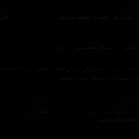
ئەکتەران
دەره
شاروخ خان - نایانتارا - ڤیجای سێتوپاتی
ئاتلی
ئاكشن
چیرۆكی هه‌ستبزوێن
دراما
لمەکە باس لە ئەفسەرێکی زیندانی دەکات بەناوی "ئازاد" کە هەڵد
دات هەڵەکانی کۆمەڵگا ڕاست بکاتەوە.
وەرگێڕان
دیزاینی بەرگ
بڵند جەمال
,
ڕێژین عزالدین
,
ناسک
تاهیر تاهیر
ئومێد
,
بەناز بەهادین
,