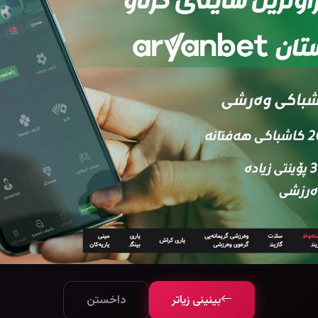
بینینی زیاتر
داخستن