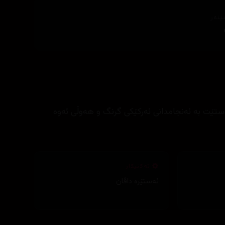
ێنەر
ەستێت بە ئەنجامدانی ئەرکێکی گرنگ و هەوڵی ئەوە
تەکنیکار
ئەستێرە داڤان