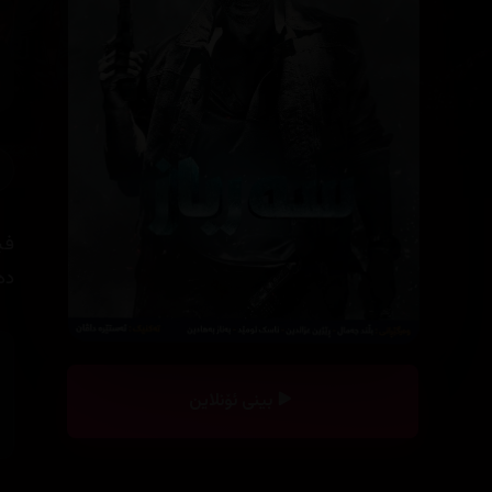
فی
دە
بینی ئۆنلاین