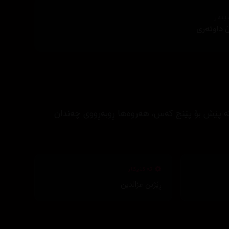
ێنەر
ڵ داوتەری
ە پێش بۆ پێنج کەس، ھەروەھا ڕوبەڕووی چەندان
تەکنیکار
ڕێژین عزالدین