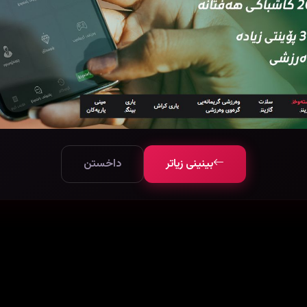
بینینی زیاتر
داخستن