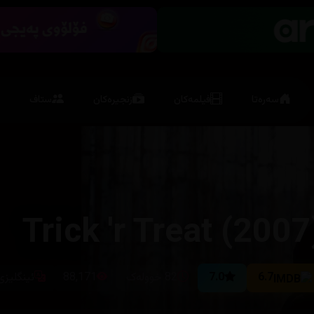
سەرەتا
فیلمەکان
زنجیرەکان
ستاف
6.7
7.0
82 خوولەک
88,171
ئینگلیزی