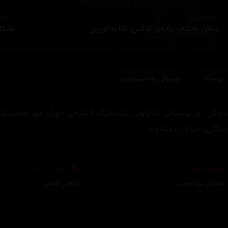
ئەکتەران
دەره
دیلان بەیکەر، برایەن کۆکس، ئانا پەکووین
مایک
ترسناک
چیرۆكی هه‌ستبزوێن
وێکی زۆر ترسناکی ھاڵۆوین کۆمەڵێک کێشەی جۆراو جۆر دەھێنێت
ڵەنگاری جیاواز دەبنەوە.
وەرگێڕان
دیزاینی بەرگ
بەشار موئەیەد
,
تاهیر تاهیر