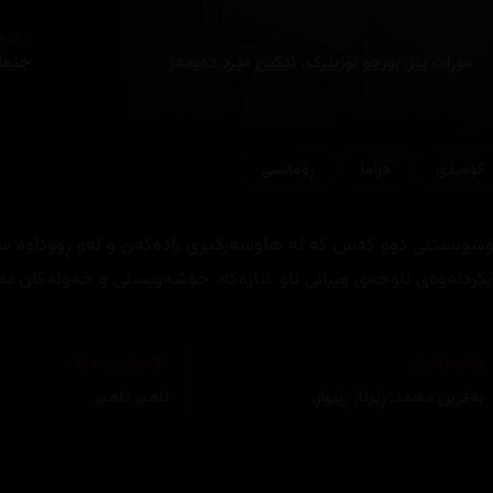
ئەکتەران
دەره
موڕات بۆز، بورجو ئۆزبێرک، ئێکین مێرد دەیمەز
جێمال
کۆمیدی
دراما
ڕۆمانسی
شویستنی دوو کەس کە لە هاوسەرگیری ڕادەکەن و ئەو ڕووداوە سەر
ێکردنەوەی ناوچەی وێرانی ناو شارەکە، خۆشەویستی و خەونەکان بەی
وەرگێڕان
دیزاینی بەرگ
بەفرین محمد
,
ڕێزدار ڕێبوار
,
تاهیر تاهیر