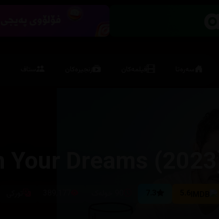
سەرەتا
فیلمەکان
زنجیرەکان
ستاف
5.6
7.3
90 خولەک
389,177
تورکی