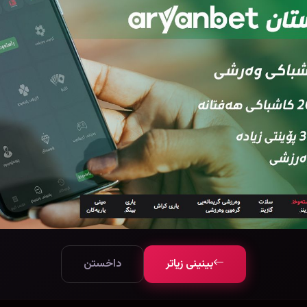
بینینی زیاتر
داخستن