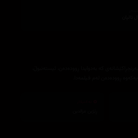
ێنەر
 ئالپان
نجڕاکێشانەی کە بەدوایدا ڕوودەدەن، ئیستەنبوڵ،
ەکەوە ڕوودەدەن لەم فیلمەدا.
تەکنیکار
ڕێژین عزالدین