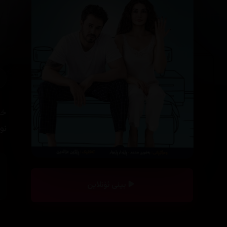
خۆ
نو
بینی ئۆنلاین