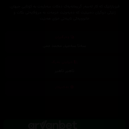
فیزیازانێک کە کار لەسەر گریمانەیەک دەکات سەبارەت بە کۆتایی جیهان،
ژنێکی دوگیان دەبینێت کە دەیەوێت خزمەت بە مرۆڤایەتی بکات و
خانوویەکی تایبەتی خۆی هەبێت
وەرگێڕان
سەنا سەعید
,
محمد عمر
,
دیزاینی بەرگ
تاهیر تاهیر
تەکنیکار