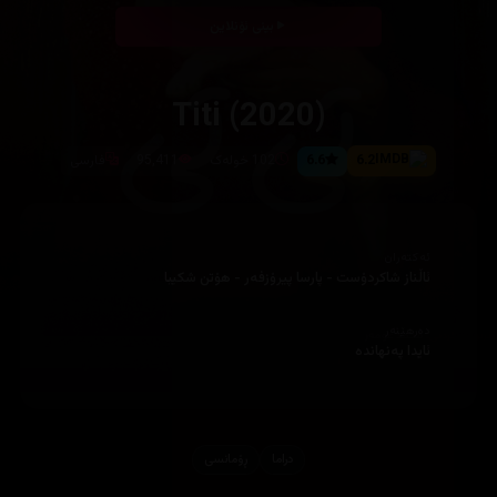
بینی ئۆنلاین
Titi (2020)
6.2
6.6
102 خولەک
95,411
فارسی
ئەکتەران
ئاڵناز شاکردۆست - پارسا پیرۆزفەر - هۆتن شکیبا
دەرهێنەر
ئایدا پەنهاندە
دراما
ڕۆمانسی