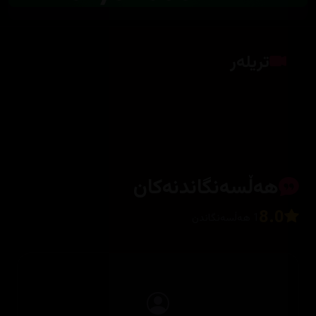
تریلەر
کلیک بکە بۆ پیشاندانی تریلەر
هەڵسەنگاندنەکان
8.0
1 هەڵسەنگاندن