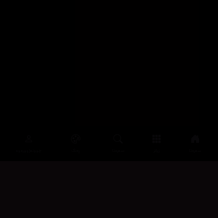
سەرەتا
زیاتر
سەرەتا
ڕەنگ
چوونەژوورەوە