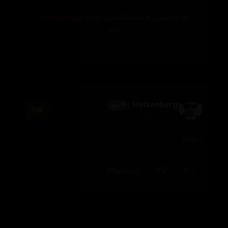
بۆ نووسینی هەڵسەنگاندن، تکایە
چوونەژوورەوە
بکە
Heisenberg
🌟 نوێ
8
2026/05/24
Shazz
(0)
0
0
وەڵام